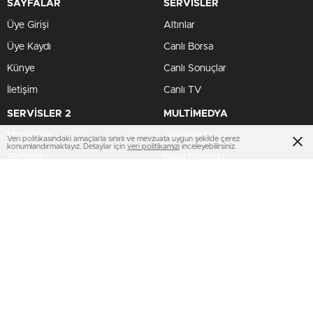
SAYFALAR
SERVİSLER
Üye Girişi
Altınlar
Üye Kaydı
Canlı Borsa
Künye
Canlı Sonuçlar
İletişim
Canlı TV
SERVİSLER 2
MULTİMEDYA
Manşetler
Gazeteler
Veri politikasındaki amaçlarla sınırlı ve mevzuata uygun şekilde çerez
konumlandırmaktayız. Detaylar için
veri politikamızı
inceleyebilirsiniz.
Pariteler
Hava Durumu
Hisseler
Haber Gönder
Kripto Paralar
Namaz Vakitleri
Dövizler
TV Yayın Akışları
HIZLI SERVİS
AMP
Profil Bilgilerim
Puan Durumu