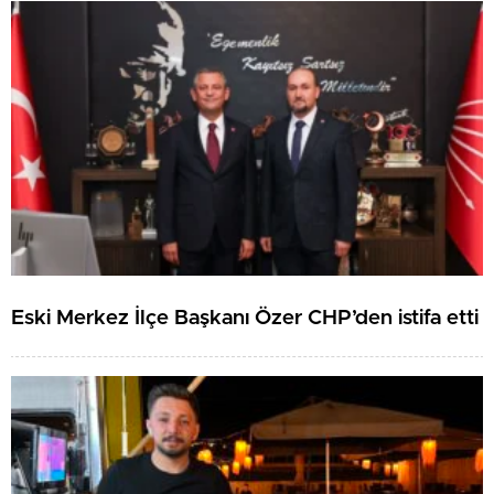
Eski Merkez İlçe Başkanı Özer CHP’den istifa etti