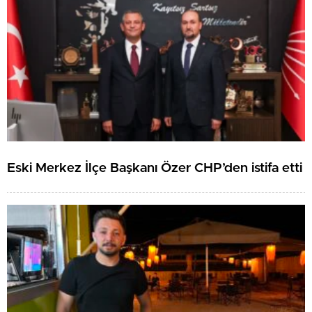
Eski Merkez İlçe Başkanı Özer CHP’den istifa etti