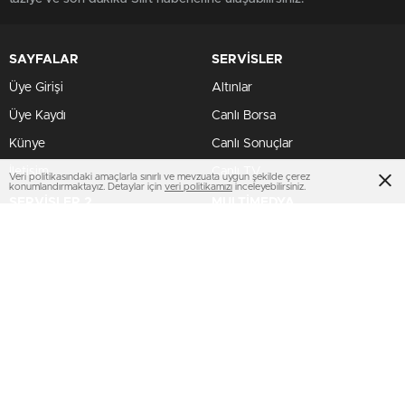
SAYFALAR
SERVİSLER
Üye Girişi
Altınlar
Üye Kaydı
Canlı Borsa
Künye
Canlı Sonuçlar
İletişim
Canlı TV
Veri politikasındaki amaçlarla sınırlı ve mevzuata uygun şekilde çerez
konumlandırmaktayız. Detaylar için
veri politikamızı
inceleyebilirsiniz.
SERVİSLER 2
MULTİMEDYA
Manşetler
Gazeteler
Pariteler
Hava Durumu
Hisseler
Haber Gönder
Kripto Paralar
Namaz Vakitleri
Dövizler
TV Yayın Akışları
HIZLI SERVİS
AMP