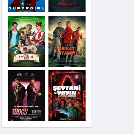
7 Dogs
Koloni
Sihirli Annem:
Periler Okulu
Kıyma: Hain Eşer
Kendi Düşer