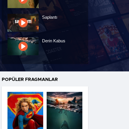
Saplantı
Derin Kabus
İfşa Günü
POPÜLER FRAGMANLAR
Sihirli Hayvanlar
Okulu
Dikkat: Kıyamet!