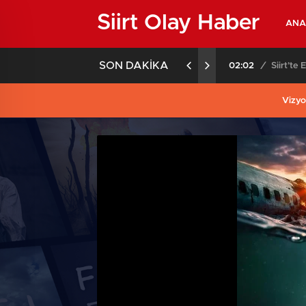
Siirt Olay Haber
ANA
SON DAKİKA
02:02
/
Siirt’te
Vizyo