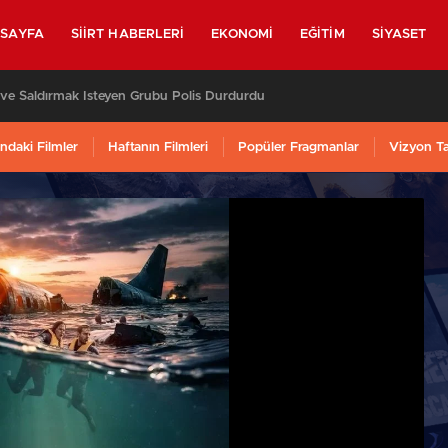
SAYFA
SIIRT HABERLERI
EKONOMI
EĞITIM
SIYASET
 Eve Saldırmak İsteyen Grubu Polis Durdurdu
ndaki Filmler
Haftanın Filmleri
Popüler Fragmanlar
Vizyon T