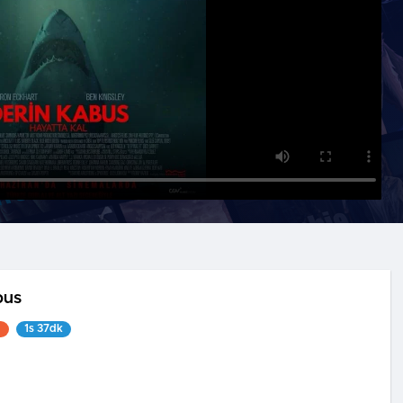
bus
1
1s 37dk