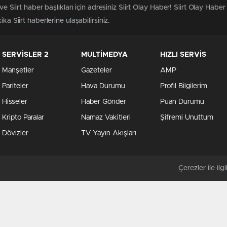
ve Siirt haber başlıkları için adresiniz Siirt Olay Haber! Siirt Olay Haber
ka Siirt haberlerine ulaşabilirsiniz.
SERVİSLER 2
MULTİMEDYA
HIZLI SERVİS
Manşetler
Gazeteler
AMP
Pariteler
Hava Durumu
Profil Bilgilerim
Hisseler
Haber Gönder
Puan Durumu
Kripto Paralar
Namaz Vakitleri
Şifremi Unuttum
Dövizler
TV Yayın Akışları
Çerezler ile ilgil