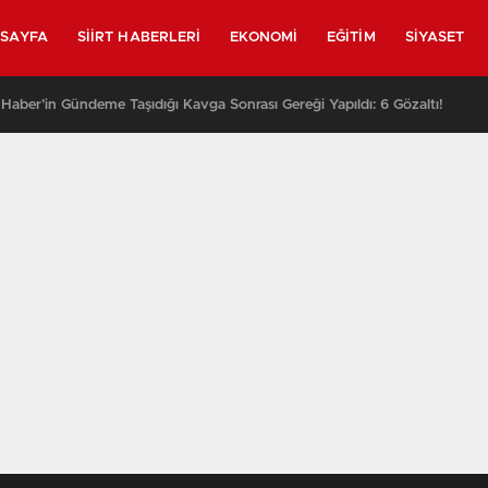
SAYFA
SIIRT HABERLERI
EKONOMI
EĞITIM
SIYASET
y Haber’in Gündeme Taşıdığı Kavga Sonrası Gereği Yapıldı: 6 Gözaltı!