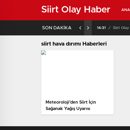
Siirt Olay Haber
ANA
SON DAKİKA
14:31
/
Siirt Ola
siirt hava dırımı Haberleri
Meteoroloji’den Siirt İçin
Sağanak Yağış Uyarısı