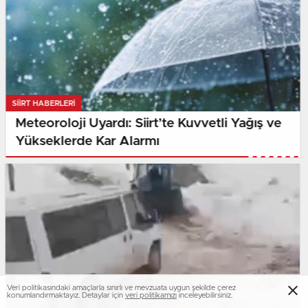
SIIRT HABERLERI
Meteoroloji Uyardı: Siirt’te Kuvvetli Yağış ve
Yükseklerde Kar Alarmı
Veri politikasındaki amaçlarla sınırlı ve mevzuata uygun şekilde çerez
konumlandırmaktayız. Detaylar için
veri politikamızı
inceleyebilirsiniz.