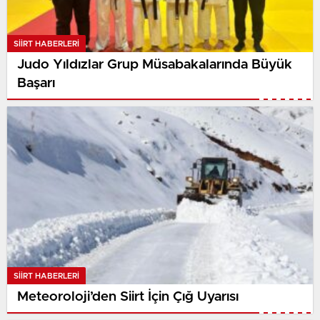
SIIRT HABERLERI
Judo Yıldızlar Grup Müsabakalarında Büyük
Başarı
SIIRT HABERLERI
Meteoroloji’den Siirt İçin Çığ Uyarısı