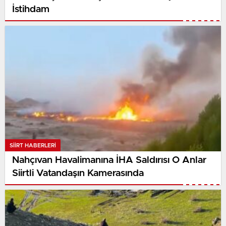
İstihdam
SIIRT HABERLERI
Nahçıvan Havalimanına İHA Saldırısı O Anlar
Siirtli Vatandaşın Kamerasında