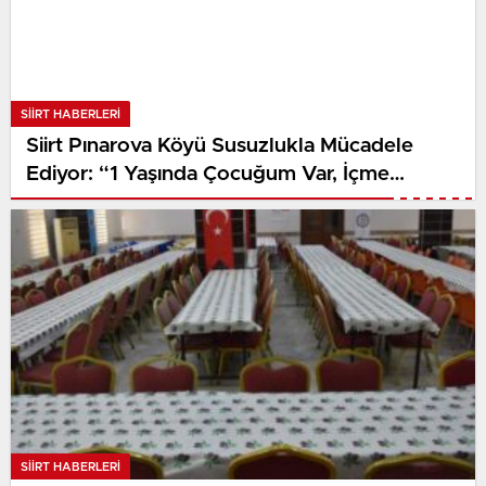
SIIRT HABERLERI
Siirt Pınarova Köyü Susuzlukla Mücadele
Ediyor: “1 Yaşında Çocuğum Var, İçme
Suyumuz Yok”
SIIRT HABERLERI