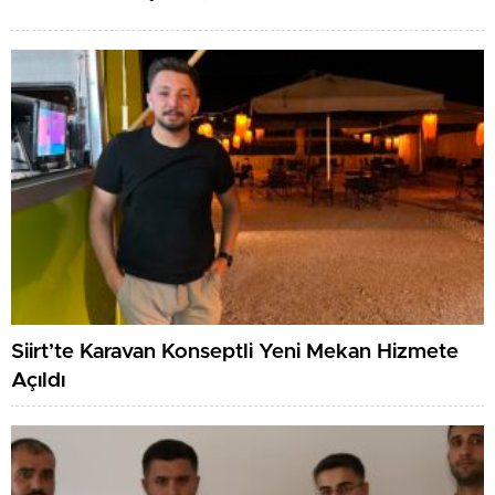
Eski Merkez İlçe Başkanı Özer CHP’den istifa etti