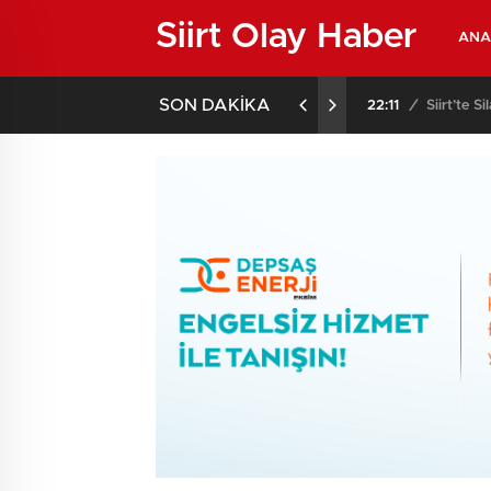
Siirt Olay Haber
ANA
SON DAKİKA
02:02
/
Siirt’te