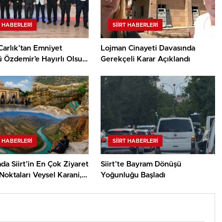
T HABERLERI
SIIRT HABERLERI
Carlık’tan Emniyet
Lojman Cinayeti Davasında
 Özdemir’e Hayırlı Olsun
Gerekçeli Karar Açıklandı
i
T HABERLERI
SIIRT HABERLERI
a Siirt’in En Çok Ziyaret
Siirt’te Bayram Dönüşü
Noktaları Veysel Karani,
Yoğunluğu Başladı
adisi ve Delikli Taş Oldu