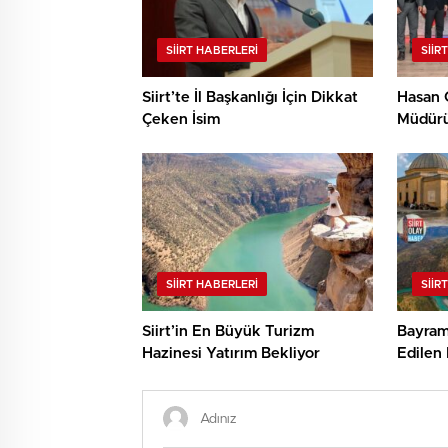
SIIRT HABERLERI
SIIR
Siirt’te İl Başkanlığı İçin Dikkat
Hasan 
Çeken İsim
Müdürü
Ziyaret
SIIRT HABERLERI
SIIR
Siirt’in En Büyük Turizm
Bayramd
Hazinesi Yatırım Bekliyor
Edilen 
Botan V