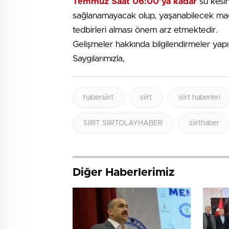
Temmuz Saat 06:00’ya kadar
su kesin
sağlanamayacak olup, yaşanabilecek mağd
tedbirleri alması önem arz etmektedir.
Gelişmeler hakkında bilgilendirmeler yapıl
Saygılarımızla,
habersiirt
siirt
siirt haberleri
SIIRT SIIRTOLAYHABER
siirthaber
Diğer Haberlerimiz