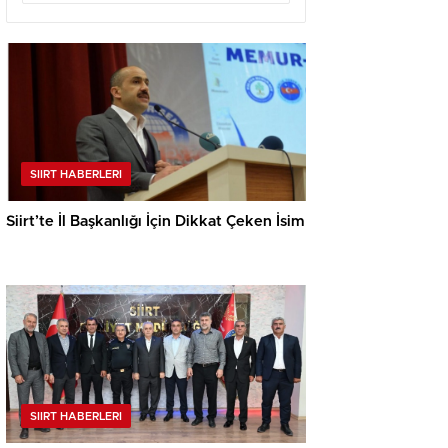
SIIRT HABERLERI
Siirt’te İl Başkanlığı İçin Dikkat Çeken İsim
SIIRT HABERLERI