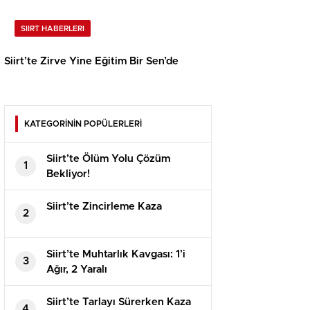
SIIRT HABERLERI
Siirt’te Zirve Yine Eğitim Bir Sen’de
KATEGORİNİN POPÜLERLERİ
Siirt’te Ölüm Yolu Çözüm
1
Bekliyor!
Siirt’te Zincirleme Kaza
2
Siirt’te Muhtarlık Kavgası: 1’i
3
Ağır, 2 Yaralı
Siirt’te Tarlayı Sürerken Kaza
4