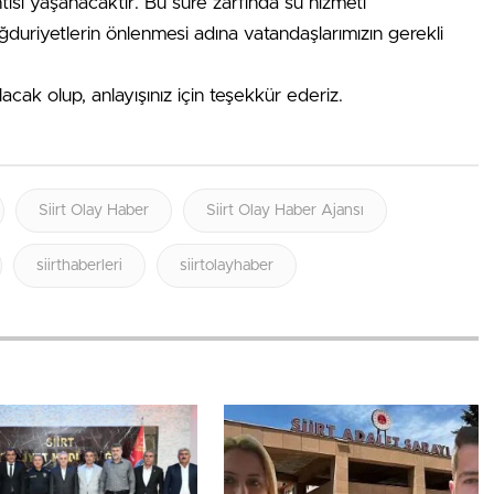
tisi yaşanacaktır. Bu süre zarfında su hizmeti
uriyetlerin önlenmesi adına vatandaşlarımızın gerekli
acak olup, anlayışınız için teşekkür ederiz.
Siirt Olay Haber
Siirt Olay Haber Ajansı
siirthaberleri
siirtolayhaber