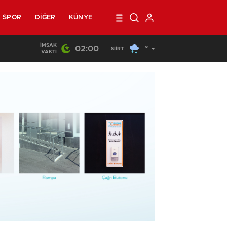
SPOR
DIĞER
KÜNYE
İMSAK
02:00
°
22:44
/
Siirt’te Yangın Paniği
SIIRT
VAKTI