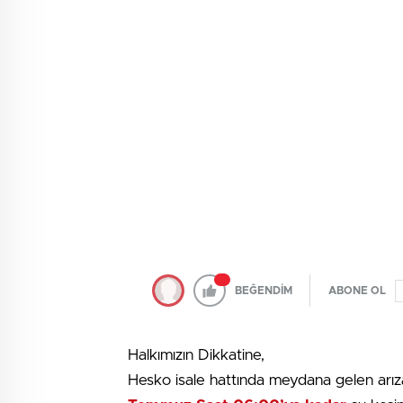
BEĞENDİM
ABONE OL
Halkımızın Dikkatine,
Hesko isale hattında meydana gelen arı