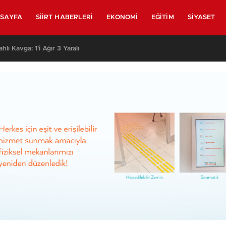
SAYFA
SIIRT HABERLERI
EKONOMI
EĞITIM
SIYASET
 Eve Saldırmak İsteyen Grubu Polis Durdurdu