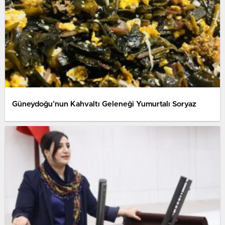
Güneydoğu’nun Kahvaltı Geleneği Yumurtalı Soryaz