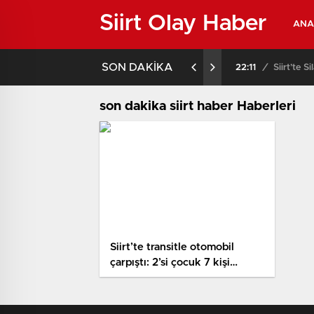
Siirt Olay Haber
ANA
SON DAKİKA
Sonrası Gereği Yapıldı: 6 Gözaltı!
22:11
/
Siirt’te Si
son dakika siirt haber Haberleri
Siirt’te transitle otomobil
çarpıştı: 2’si çocuk 7 kişi
yaralandı