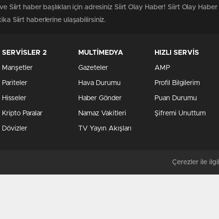
ve Siirt haber başlıkları için adresiniz Siirt Olay Haber! Siirt Olay Haber
ka Siirt haberlerine ulaşabilirsiniz.
SERVİSLER 2
MULTİMEDYA
HIZLI SERVİS
Manşetler
Gazeteler
AMP
Pariteler
Hava Durumu
Profil Bilgilerim
Hisseler
Haber Gönder
Puan Durumu
Kripto Paralar
Namaz Vakitleri
Şifremi Unuttum
Dövizler
TV Yayın Akışları
Çerezler ile ilgil