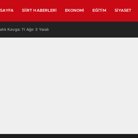
SAYFA
SIIRT HABERLERI
EKONOMI
EĞITIM
SIYASET
lahlı Kavga: 1’i Ağır 3 Yaralı