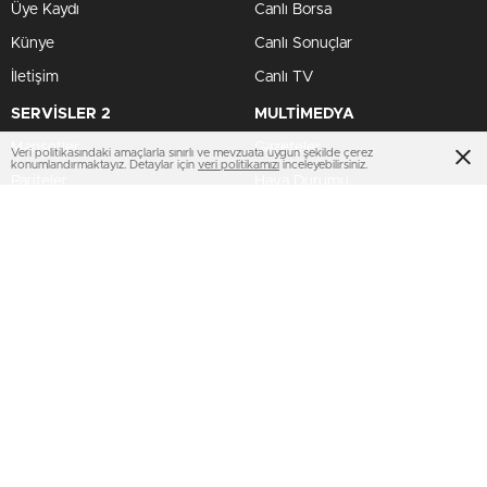
Üye Kaydı
Canlı Borsa
Künye
Canlı Sonuçlar
İletişim
Canlı TV
SERVİSLER 2
MULTİMEDYA
Manşetler
Gazeteler
Veri politikasındaki amaçlarla sınırlı ve mevzuata uygun şekilde çerez
konumlandırmaktayız. Detaylar için
veri politikamızı
inceleyebilirsiniz.
Pariteler
Hava Durumu
Hisseler
Haber Gönder
Kripto Paralar
Namaz Vakitleri
Dövizler
TV Yayın Akışları
HIZLI SERVİS
AMP
Profil Bilgilerim
Puan Durumu
Şifremi Unuttum