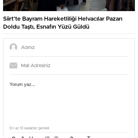
Siirt’te Bayram Hareketliliği Helvacılar Pazarı
Doldu Taştı, Esnafın Yüzü Güldü
En az 10 karakter gerekli