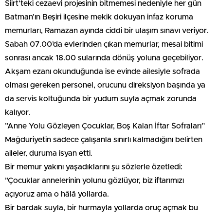
​Siirt’teki cezaevi projesinin bitmemesi nedeniyle her gün
Batman’ın Beşiri ilçesine mekik dokuyan infaz koruma
memurları, Ramazan ayında ciddi bir ulaşım sınavı veriyor.
Sabah 07.00’da evlerinden çıkan memurlar, mesai bitimi
sonrası ancak 18.00 sularında dönüş yoluna geçebiliyor.
Akşam ezanı okunduğunda ise evinde ailesiyle sofrada
olması gereken personel, orucunu direksiyon başında ya
da servis koltuğunda bir yudum suyla açmak zorunda
kalıyor.
​”Anne Yolu Gözleyen Çocuklar, Boş Kalan İftar Sofraları”
​Mağduriyetin sadece çalışanla sınırlı kalmadığını belirten
aileler, duruma isyan etti.
Bir memur yakını yaşadıklarını şu sözlerle özetledi:
​”Çocuklar annelerinin yolunu gözlüyor, biz iftarımızı
açıyoruz ama o hâlâ yollarda.
Bir bardak suyla, bir hurmayla yollarda oruç açmak bu