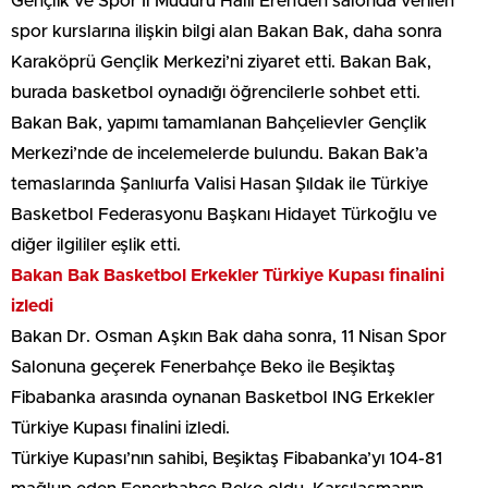
Gençlik ve Spor İl Müdürü Halil Eren’den salonda verilen
spor kurslarına ilişkin bilgi alan Bakan Bak, daha sonra
Karaköprü Gençlik Merkezi’ni ziyaret etti. Bakan Bak,
burada basketbol oynadığı öğrencilerle sohbet etti.
Bakan Bak, yapımı tamamlanan Bahçelievler Gençlik
Merkezi’nde de incelemelerde bulundu. Bakan Bak’a
temaslarında Şanlıurfa Valisi Hasan Şıldak ile Türkiye
Basketbol Federasyonu Başkanı Hidayet Türkoğlu ve
diğer ilgililer eşlik etti.
Bakan Bak
Basketbol Erkekler
Türkiye Kupası finalini
izledi
Bakan Dr. Osman Aşkın Bak daha sonra, 11 Nisan Spor
Salonuna geçerek Fenerbahçe Beko ile Beşiktaş
Fibabanka arasında oynanan Basketbol ING Erkekler
Türkiye Kupası finalini izledi.
Türkiye Kupası’nın sahibi, Beşiktaş Fibabanka’yı 104-81