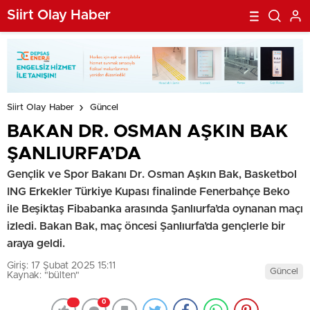
Siirt Olay Haber
Siirt Olay Haber
Güncel
BAKAN DR. OSMAN AŞKIN BAK
ŞANLIURFA’DA
Gençlik ve Spor Bakanı Dr. Osman Aşkın Bak, Basketbol
ING Erkekler Türkiye Kupası finalinde Fenerbahçe Beko
ile Beşiktaş Fibabanka arasında Şanlıurfa’da oynanan maçı
izledi. Bakan Bak, maç öncesi Şanlıurfa’da gençlerle bir
araya geldi.
Giriş: 17 Şubat 2025 15:11
Güncel
Kaynak: "bülten"
0