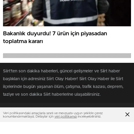
Bakanlık duyurdu! 7 ürün için piyasadan
toplatma kararı
Siirt'ten son dakika haberleri, güncel gelişmeler ve Siirt haber
başlıkları için adresiniz Siirt Olay Haber! Siirt Olay Haber ile Siirt
ilçelerinde bugün yaşanan ölüm, çatışma, trafik kazası, deprem,
taziye ve son dakika Siirt haberlerine ulaşabilirsiniz.
Veri politikasındaki amaçlarla sınırlı ve mevzuata uygun şekilde çerez
SAYFALAR
SERVİSLER
konumlandırmaktayız. Detaylar için
veri politikamızı
inceleyebilirsiniz.
Üye Girişi
Altınlar
Üye Kaydı
Canlı Borsa