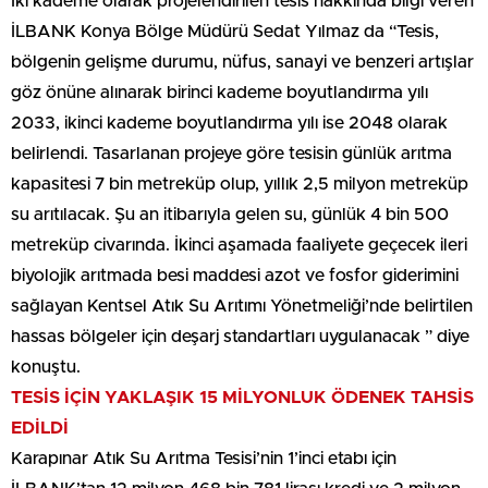
İki kademe olarak projelendirilen tesis hakkında bilgi veren
İLBANK Konya Bölge Müdürü Sedat Yılmaz da “Tesis,
bölgenin gelişme durumu, nüfus, sanayi ve benzeri artışlar
göz önüne alınarak birinci kademe boyutlandırma yılı
2033, ikinci kademe boyutlandırma yılı ise 2048 olarak
belirlendi. Tasarlanan projeye göre tesisin günlük arıtma
kapasitesi 7 bin metreküp olup, yıllık 2,5 milyon metreküp
su arıtılacak. Şu an itibarıyla gelen su, günlük 4 bin 500
metreküp civarında. İkinci aşamada faaliyete geçecek ileri
biyolojik arıtmada besi maddesi azot ve fosfor giderimini
sağlayan Kentsel Atık Su Arıtımı Yönetmeliği’nde belirtilen
hassas bölgeler için deşarj standartları uygulanacak ” diye
konuştu.
TESİS İÇİN YAKLAŞIK 15 MİLYONLUK ÖDENEK TAHSİS
EDİLDİ
Karapınar Atık Su Arıtma Tesisi’nin 1’inci etabı için