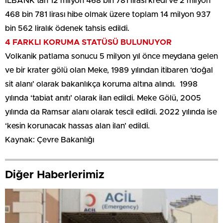
İLBANK’tan 12 milyon 468 bin 781 lirası kredi ve 2 milyon
468 bin 781 lirası hibe olmak üzere toplam 14 milyon 937
bin 562 liralık ödenek tahsis edildi.
4 FARKLI KORUMA STATÜSÜ BULUNUYOR
Volkanik patlama sonucu 5 milyon yıl önce meydana gelen
ve bir krater gölü olan Meke, 1989 yılından itibaren ‘doğal
sit alanı’ olarak bakanlıkça koruma altına alındı. 1998
yılında ‘tabiat anıtı’ olarak ilan edildi. Meke Gölü, 2005
yılında da Ramsar alanı olarak tescil edildi. 2022 yılında ise
‘kesin korunacak hassas alan ilan’ edildi.
Kaynak: Çevre Bakanlığı
Diğer Haberlerimiz