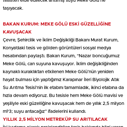
tesisten elde edilecek arıtılmış suyu Meke Gölü’ne
taşıyacak.
BAKAN KURUM: MEKE GÖLÜ ESKİ GÜZELLİĞİNE
KAVUŞACAK
Çevre, Şehircilik ve İklim Değişikliği Bakanı Murat Kurum,
Konya’daki tesis ve gölden görüntüleri sosyal medya
hesabından paylaştı. Bakan Kurum, “Nazar boncuğumuz
Meke Gölü, can suyuna kavuşuyor. İklim değişikliğinden
kaynaklı kuraklıktan etkilenen Meke Gölü’nün yeniden
hayat bulması için yaptığımız Karapınar İleri Biyolojik Atık
Su Arıtma Tesisi’nin ilk etabını tamamladık, ikinci etabına da
hızla devam ediyoruz. Bu tesisle hem Meke Gölü mavisi ve
yeşiliyle eski güzelliğine kavuşacak hem de yıllık 2,5 milyon
m?3; suyu arıtacağız” ifadelerini kullandı.
YILLIK 2,5 MİLYON METREKÜP SU ARITILACAK