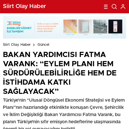
KATKI SAĞLAYACAK”
Siirt Olay Haber
Siirt Olay Haber
Güncel
BAKAN YARDIMCISI FATMA
VARANK: “EYLEM PLANI HEM
SÜRDÜRÜLEBİLİRLİĞE HEM DE
İSTİHDAMA KATKI
SAĞLAYACAK”
Türkiye'nin “Ulusal Döngüsel Ekonomi Stratejisi ve Eylem
Planı”nın hazırlandığı etkinlikte konuşan Çevre, Şehircilik
ve İklim Değişikliği Bakan Yardımcısı Fatma Varank, bu
planın Türkiye’nin sıfır emisyon hedeflerine ulaşmasında
önemli bir rol oynayacağını belirtti.