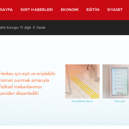
SAYFA
SIIRT HABERLERI
EKONOMI
EĞITIM
SIYASET
lahlı Kavga: 1’i Ağır 3 Yaralı