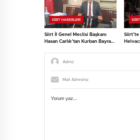
SIIRT HABERLERI
SIIR
Siirt İl Genel Meclisi Başkanı
Siirt’t
Hasan Carlık’tan Kurban Bayramı
Helvacı
Mesajı
Esnafı