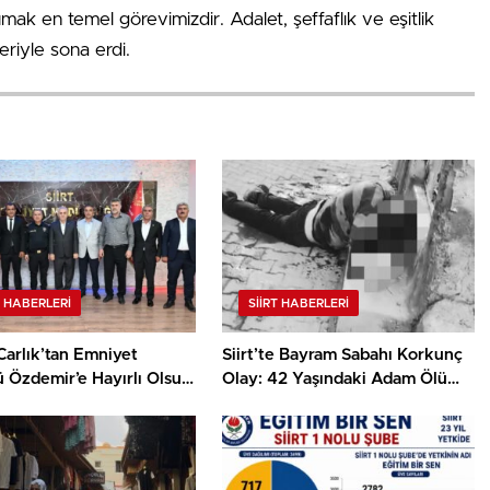
umak en temel görevimizdir. Adalet, şeffaflık ve eşitlik
iyle sona erdi.
T HABERLERI
SIIRT HABERLERI
Carlık’tan Emniyet
Siirt’te Bayram Sabahı Korkunç
 Özdemir’e Hayırlı Olsun
Olay: 42 Yaşındaki Adam Ölü
i
Bulundu