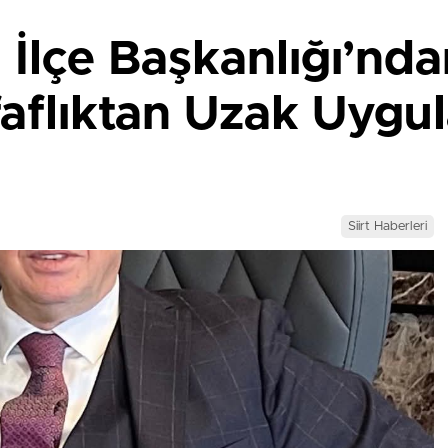
İlçe Başkanlığı’nda
faflıktan Uzak Uygu
Siirt Haberleri