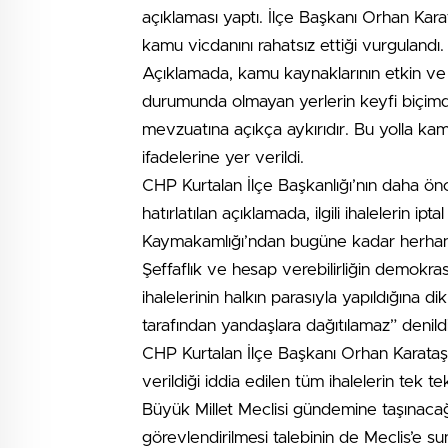
açıklaması yaptı. İlçe Başkanı Orhan Kar
kamu vicdanını rahatsız ettiği vurgulandı.
Açıklamada, kamu kaynaklarının etkin ve a
durumunda olmayan yerlerin keyfi biçimde
mevzuatına açıkça aykırıdır. Bu yolla ka
ifadelerine yer verildi.
CHP Kurtalan İlçe Başkanlığı’nın daha 
hatırlatılan açıklamada, ilgili ihalelerin i
Kaymakamlığı’ndan bugüne kadar herhangi 
Şeffaflık ve hesap verebilirliğin demokr
ihalelerinin halkın parasıyla yapıldığına d
tarafından yandaşlara dağıtılamaz” denildi
CHP Kurtalan İlçe Başkanı Orhan Karataş, 
verildiği iddia edilen tüm ihalelerin tek t
Büyük Millet Meclisi gündemine taşınacağ
görevlendirilmesi talebinin de Meclis’e sunu