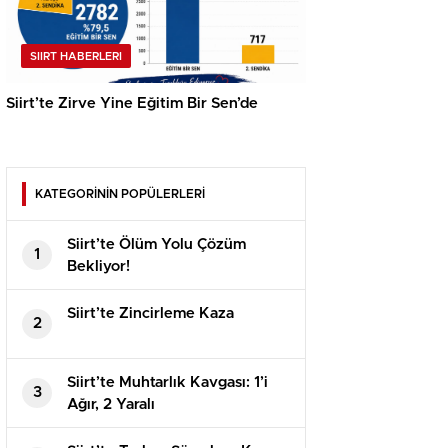
SIIRT HABERLERI
Siirt’te Zirve Yine Eğitim Bir Sen’de
KATEGORİNİN POPÜLERLERİ
Siirt’te Ölüm Yolu Çözüm
1
Bekliyor!
Siirt’te Zincirleme Kaza
2
Siirt’te Muhtarlık Kavgası: 1’i
3
Ağır, 2 Yaralı