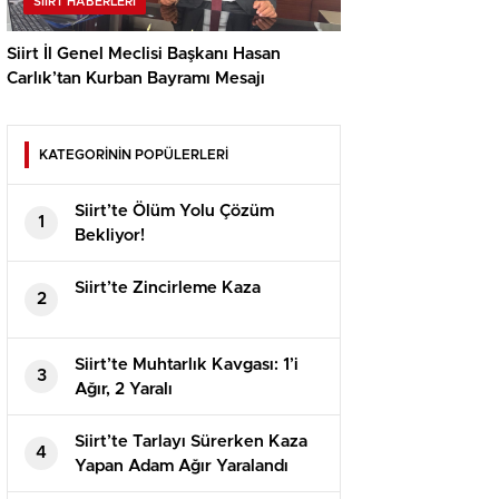
SIIRT HABERLERI
Siirt İl Genel Meclisi Başkanı Hasan
Carlık’tan Kurban Bayramı Mesajı
KATEGORİNİN POPÜLERLERİ
Siirt’te Ölüm Yolu Çözüm
1
Bekliyor!
Siirt’te Zincirleme Kaza
2
Siirt’te Muhtarlık Kavgası: 1’i
3
Ağır, 2 Yaralı
Siirt’te Tarlayı Sürerken Kaza
4
Yapan Adam Ağır Yaralandı