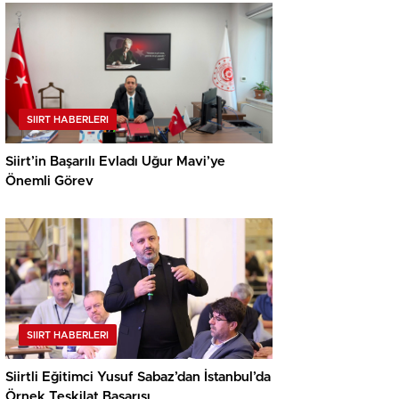
SIIRT HABERLERI
Siirt’in Başarılı Evladı Uğur Mavi’ye
Önemli Görev
SIIRT HABERLERI
Siirtli Eğitimci Yusuf Sabaz’dan İstanbul’da
Örnek Teşkilat Başarısı