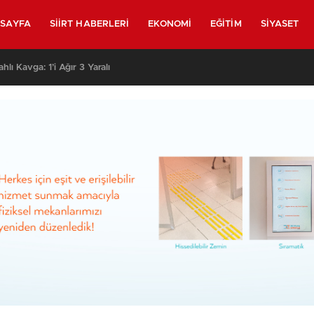
SAYFA
SIIRT HABERLERI
EKONOMI
EĞITIM
SIYASET
 Eve Saldırmak İsteyen Grubu Polis Durdurdu