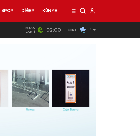
SPOR
DIĞER
KÜNYE
İMSAK
02:00
°
22:44
/
Siirt’te Yangın Paniği
SIIRT
VAKTI