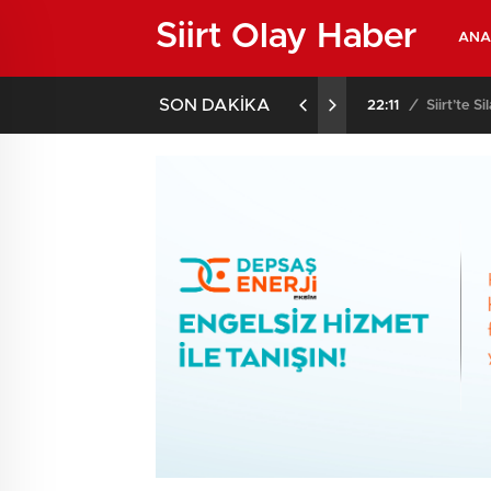
Siirt Olay Haber
ANA
SON DAKİKA
02:02
/
Siirt’te