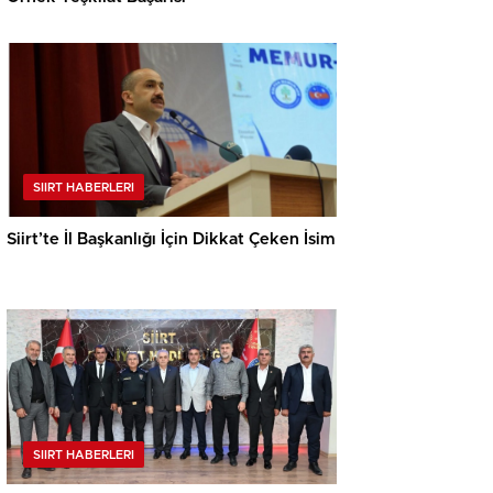
SIIRT HABERLERI
Siirt’te İl Başkanlığı İçin Dikkat Çeken İsim
SIIRT HABERLERI