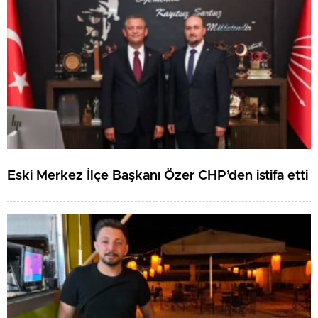
Eski Merkez İlçe Başkanı Özer CHP’den istifa etti