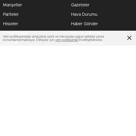
Manşetler
Gazeteler
Pariteler
Hava Durumu
Hisseler
Haber Gönder
Kripto Paralar
Namaz Vakitleri
Veri politikasındaki amaçlarla sınırlı ve mevzuata uygun şekilde çerez
konumlandırmaktayız. Detaylar için
veri politikamızı
inceleyebilirsiniz.
Dövizler
TV Yayın Akışları
HIZLI SERVİS
AMP
Profil Bilgilerim
Puan Durumu
Şifremi Unuttum
BİZİ TAKİP ET