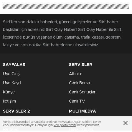
Siirt'ten son dakika haberleri, güncel gelişmeler ve Siirt haber
başlıkları için adresiniz Siirt Olay Haber! Siirt Olay Haber ile Siirt
ilçelerinde bugün yaşanan ölüm, çatışma, trafik kazası, deprem,
taziye ve son dakika Siirt haberlerine ulaşabilirsiniz.
SAYFALAR
SERVİSLER
Üye Girişi
Altınlar
Üye Kaydı
Canlı Borsa
Künye
Canlı Sonuçlar
İletişim
Canlı TV
SERVİSLER 2
MULTİMEDYA
Manşetler
Gazeteler
Veri politikasındaki amaçlarla sınırlı ve mevzuata uygun şekilde çerez
konumlandırmaktayız. Detaylar için
veri politikamızı
inceleyebilirsiniz.
Pariteler
Hava Durumu