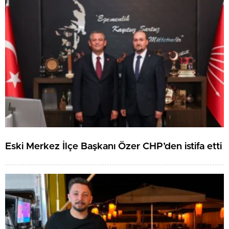
Eski Merkez İlçe Başkanı Özer CHP’den istifa etti