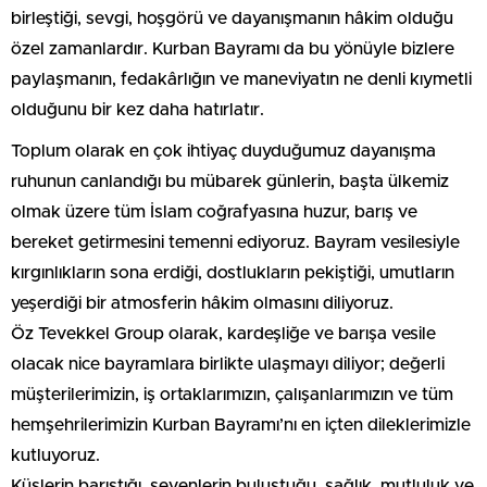
birleştiği, sevgi, hoşgörü ve dayanışmanın hâkim olduğu
özel zamanlardır. Kurban Bayramı da bu yönüyle bizlere
paylaşmanın, fedakârlığın ve maneviyatın ne denli kıymetli
olduğunu bir kez daha hatırlatır.
Toplum olarak en çok ihtiyaç duyduğumuz dayanışma
ruhunun canlandığı bu mübarek günlerin, başta ülkemiz
olmak üzere tüm İslam coğrafyasına huzur, barış ve
bereket getirmesini temenni ediyoruz. Bayram vesilesiyle
kırgınlıkların sona erdiği, dostlukların pekiştiği, umutların
yeşerdiği bir atmosferin hâkim olmasını diliyoruz.
Öz Tevekkel Group olarak, kardeşliğe ve barışa vesile
olacak nice bayramlara birlikte ulaşmayı diliyor; değerli
müşterilerimizin, iş ortaklarımızın, çalışanlarımızın ve tüm
hemşehrilerimizin Kurban Bayramı’nı en içten dileklerimizle
kutluyoruz.
Küslerin barıştığı, sevenlerin buluştuğu, sağlık, mutluluk ve