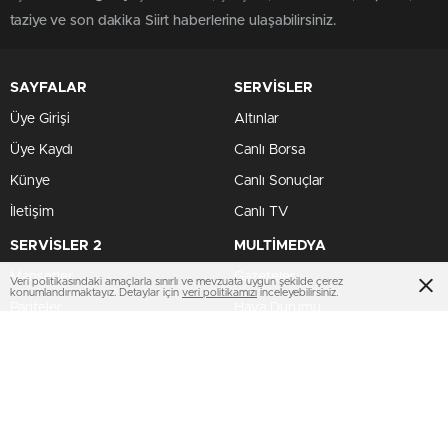
taziye ve son dakika Siirt haberlerine ulaşabilirsiniz.
SAYFALAR
SERVİSLER
Üye Girişi
Altınlar
Üye Kaydı
Canlı Borsa
Künye
Canlı Sonuçlar
İletişim
Canlı TV
SERVİSLER 2
MULTİMEDYA
Manşetler
Gazeteler
Veri politikasındaki amaçlarla sınırlı ve mevzuata uygun şekilde çerez
konumlandırmaktayız. Detaylar için
veri politikamızı
inceleyebilirsiniz.
Pariteler
Hava Durumu
Hisseler
Haber Gönder
Kripto Paralar
Namaz Vakitleri
Dövizler
TV Yayın Akışları
HIZLI SERVİS