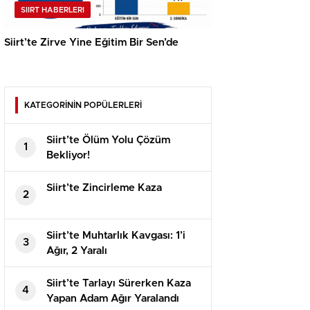
SIIRT HABERLERI
Siirt’te Zirve Yine Eğitim Bir Sen’de
KATEGORİNİN POPÜLERLERİ
Siirt’te Ölüm Yolu Çözüm
1
Bekliyor!
Siirt’te Zincirleme Kaza
2
Siirt’te Muhtarlık Kavgası: 1’i
3
Ağır, 2 Yaralı
Siirt’te Tarlayı Sürerken Kaza
4
Yapan Adam Ağır Yaralandı