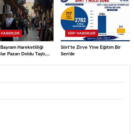
T HABERLERI
SIIRT HABERLERI
e Bayram Hareketliliği
Siirt’te Zirve Yine Eğitim Bir
lar Pazarı Doldu Taştı,
Sen’de
n Yüzü Güldü