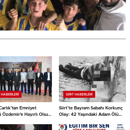
T HABERLERI
SIIRT HABERLERI
Carlık’tan Emniyet
Siirt’te Bayram Sabahı Korkunç
 Özdemir’e Hayırlı Olsun
Olay: 42 Yaşındaki Adam Ölü
i
Bulundu