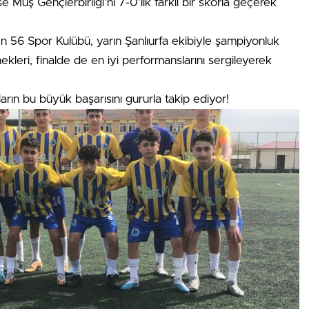
e Muş Gençlerbirliği’ni 7-0’lık farklı bir skorla geçerek
n 56 Spor Kulübü, yarın Şanlıurfa ekibiyle şampiyonluk
ekleri, finalde de en iyi performanslarını sergileyerek
ların bu büyük başarısını gururla takip ediyor!