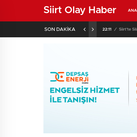
Siirt Olay Haber
ANA
SON DAKİKA
ı Gereği Yapıldı: 6 Gözaltı!
22:11
/
Siirt’te Si