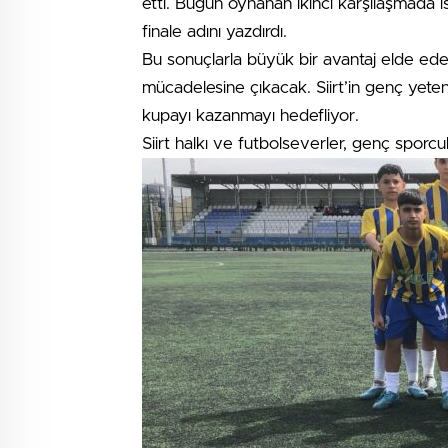
etti. Bugün oynanan ikinci karşılaşmada is
finale adını yazdırdı.
Bu sonuçlarla büyük bir avantaj elde ede
mücadelesine çıkacak. Siirt’in genç yeten
kupayı kazanmayı hedefliyor.
Siirt halkı ve futbolseverler, genç sporcu