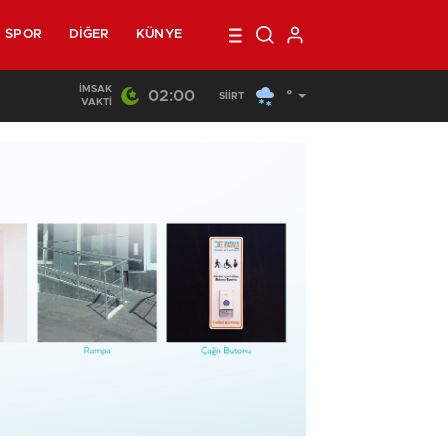
SPOR
DIĞER
KÜNYE
İMSAK
02:00
°
02:02
/
Siirt’te Eve Saldırmak İsteyen Grubu Polis
SIIRT
VAKTI