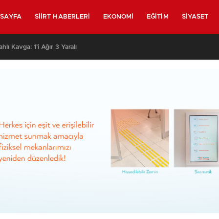
SAYFA
SIIRT HABERLERI
EKONOMI
EĞITIM
SIYASET
lahlı Kavga: 1’i Ağır 3 Yaralı