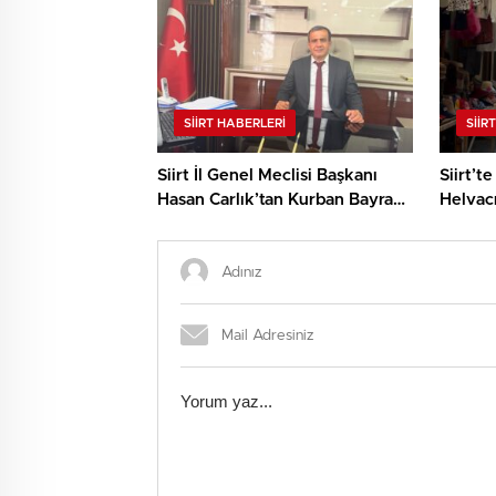
SIIRT HABERLERI
SIIR
Siirt İl Genel Meclisi Başkanı
Siirt’t
Hasan Carlık’tan Kurban Bayramı
Helvacı
Mesajı
Esnafı