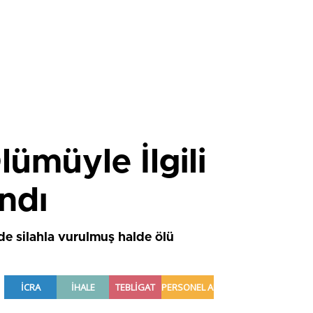
lümüyle İlgili
ındı
nde silahla vurulmuş halde ölü