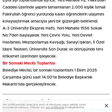
Eylül ayı toplantısında ayrıca, Yeni Mahalle Hz. Fakirullah
Caddesi üzerinde yapımı tamamlanan 2.000 kişilik İsmail
Fakirullah öğrenci yurdunda kalan öğrencilerin ulaşımını
kolaylaştırmak amacıyla yeni bir güzergâh belirlendi.
A-3 Üniversite Ekspres Hattı, Yeni Mahalle 1556 Sokak
No:7’den başlayarak Yeni Çevre Yolu, Yeni Devlet
Hastanesi, Mezopotamya Kavşağı, Sanayi Işıkları, İl Özel
İdare Tesisleri, Üniversite Son Durak ve dönüşünde ters
istikamet üzerinden işleyecek.
Bir Sonraki Meclis Toplantısı
Belediye Meclisi, bir sonraki toplantısını 1 Ekim 2025
Çarşamba günü saat 14.00’te Belediye Başkanlık
Makamı’nda gerçekleştirecek.
Diğer Haberlerimiz
Veri politikasındaki amaçlarla sınırlı ve mevzuata uygun şekilde çerez
konumlandırmaktayız. Detaylar için
veri politikamızı
inceleyebilirsiniz.