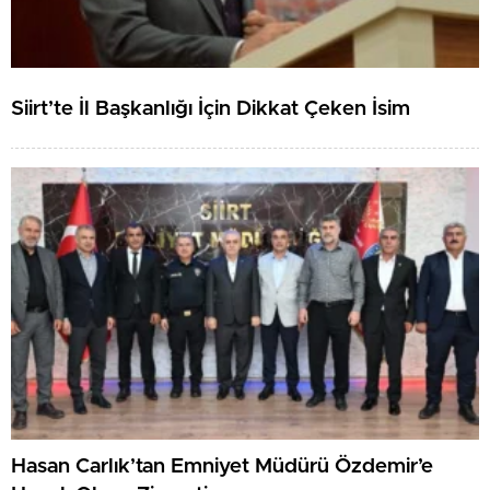
Siirt’te İl Başkanlığı İçin Dikkat Çeken İsim
Hasan Carlık’tan Emniyet Müdürü Özdemir’e