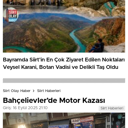
Bayramda Siirt’in En Çok Ziyaret Edilen Noktaları
Veysel Karani, Botan Vadisi ve Delikli Taş Oldu
Siirt Olay Haber
Siirt Haberleri
Bahçelievler’de Motor Kazası
Giriş: 16 Eylül 2025 21:10
Siirt Haberleri