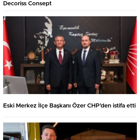
Decoriss Consept
Eski Merkez İlçe Başkanı Özer CHP’den istifa etti