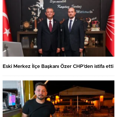
Eski Merkez İlçe Başkanı Özer CHP’den istifa etti