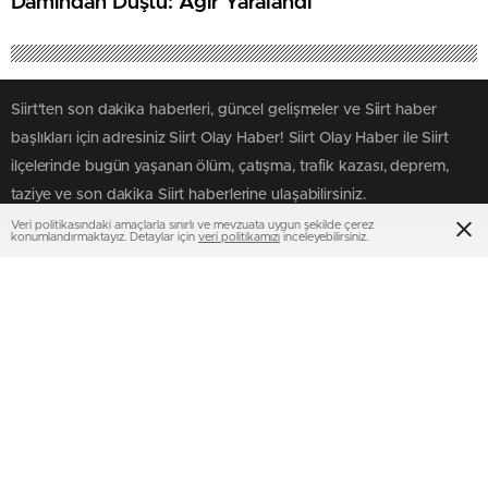
Damından Düştü: Ağır Yaralandı
Siirt'ten son dakika haberleri, güncel gelişmeler ve Siirt haber
başlıkları için adresiniz Siirt Olay Haber! Siirt Olay Haber ile Siirt
ilçelerinde bugün yaşanan ölüm, çatışma, trafik kazası, deprem,
taziye ve son dakika Siirt haberlerine ulaşabilirsiniz.
Veri politikasındaki amaçlarla sınırlı ve mevzuata uygun şekilde çerez
konumlandırmaktayız. Detaylar için
veri politikamızı
inceleyebilirsiniz.
SAYFALAR
SERVİSLER
Üye Girişi
Altınlar
Üye Kaydı
Canlı Borsa
Künye
Canlı Sonuçlar
İletişim
Canlı TV
SERVİSLER 2
MULTİMEDYA
Manşetler
Gazeteler