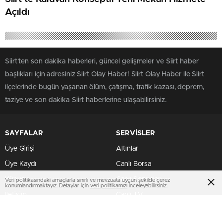
Açıldı
Siirt'ten son dakika haberleri, güncel gelişmeler ve Siirt haber
başlıkları için adresiniz Siirt Olay Haber! Siirt Olay Haber ile Siirt
ilçelerinde bugün yaşanan ölüm, çatışma, trafik kazası, deprem,
taziye ve son dakika Siirt haberlerine ulaşabilirsiniz.
SAYFALAR
SERVİSLER
Üye Girişi
Altınlar
Üye Kaydı
Canlı Borsa
Künye
Canlı Sonuçlar
Veri politikasındaki amaçlarla sınırlı ve mevzuata uygun şekilde çerez
konumlandırmaktayız. Detaylar için
veri politikamızı
inceleyebilirsiniz.
İletişim
Canlı TV
SERVİSLER 2
MULTİMEDYA