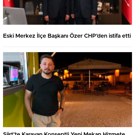
Eski Merkez İlçe Başkanı Özer CHP’den istifa etti
Siirt’te Karavan Konseptli Yeni Mekan Hizmete