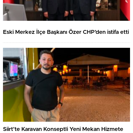
Eski Merkez İlçe Başkanı Özer CHP’den istifa etti
Siirt’te Karavan Konseptli Yeni Mekan Hizmete