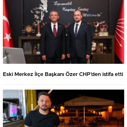
Eski Merkez İlçe Başkanı Özer CHP’den istifa etti