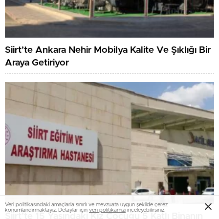
Siirt’te Ankara Nehir Mobilya Kalite Ve Şıklığı Bir
Araya Getiriyor
Veri politikasındaki amaçlarla sınırlı ve mevzuata uygun şekilde çerez
konumlandırmaktayız. Detaylar için
veri politikamızı
inceleyebilirsiniz.
Siirt’te 15 Yaşındaki Kız Çocuğu 5 Katlı Binanın