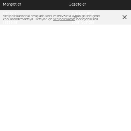
Manşetler
Gazeteler
Pariteler
Hava Durumu
Veri politikasındaki amaçlarla sınırlı ve mevzuata uygun şekilde çerez
konumlandırmaktayız. Detaylar için
veri politikamızı
inceleyebilirsiniz.
Hisseler
Haber Gönder
Kripto Paralar
Namaz Vakitleri
Dövizler
TV Yayın Akışları
HIZLI SERVİS
AMP
Profil Bilgilerim
Puan Durumu
Şifremi Unuttum
BİZİ TAKİP ET