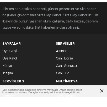
Siirt'ten son dakika haberleri, güncel gelişmeler ve Siirt haber
başlıkları için adresiniz Siirt Olay Haber! Siirt Olay Haber ile Siirt
ilçelerinde bugün yaşanan ölüm, çatışma, trafik kazası, deprem,
taziye ve son dakika Siirt haberlerine ulaşabilirsiniz.
SAYFALAR
SERVİSLER
Üye Girişi
Altınlar
Üye Kaydı
Canlı Borsa
Künye
Canlı Sonuçlar
İletişim
Canlı TV
SERVİSLER 2
MULTİMEDYA
Manşetler
Gazeteler
Veri politikasındaki amaçlarla sınırlı ve mevzuata uygun şekilde çerez
konumlandırmaktayız. Detaylar için
veri politikamızı
inceleyebilirsiniz.
Pariteler
Hava Durumu
Hisseler
Haber Gönder