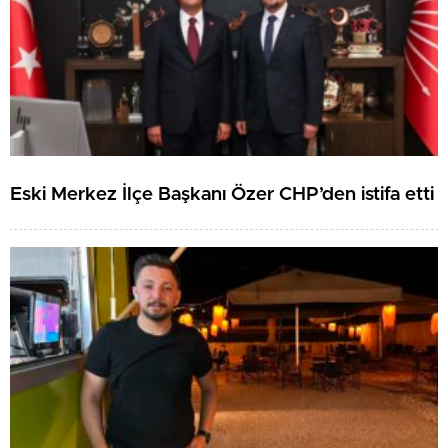
Eski Merkez İlçe Başkanı Özer CHP’den istifa etti