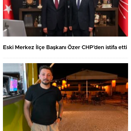
Eski Merkez İlçe Başkanı Özer CHP’den istifa etti