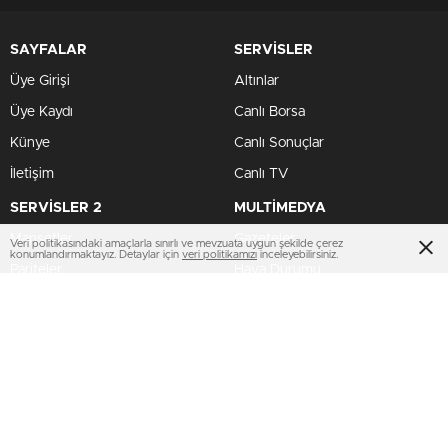
SAYFALAR
SERVİSLER
Üye Girişi
Altınlar
Üye Kaydı
Canlı Borsa
Künye
Canlı Sonuçlar
İletişim
Canlı TV
SERVİSLER 2
MULTİMEDYA
Manşetler
Gazeteler
Veri politikasındaki amaçlarla sınırlı ve mevzuata uygun şekilde çerez
konumlandırmaktayız. Detaylar için
veri politikamızı
inceleyebilirsiniz.
Pariteler
Hava Durumu
Hisseler
Haber Gönder
Kripto Paralar
Namaz Vakitleri
Dövizler
TV Yayın Akışları
HIZLI SERVİS
AMP