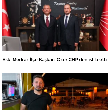
Eski Merkez İlçe Başkanı Özer CHP’den istifa etti