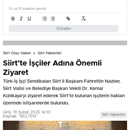
En az 10 karakter gerekli
Gönder
Siirt Olay Haber
Siirt Haberleri
Siirt’te İşçiler Adına Önemli
Ziyaret
Türk-İş İşçi Sendikaları Siirt İl Başkanı Fahrettin Nazlıer,
Siirt Valisi ve Belediye Başkan Vekili Dr. Kemal
Kızılkaya’yı ziyaret ederek Siirt'te bulunan işçilerin hakları
üzerinde istişarelerde bulundu.
Giriş: 19 Şubat 2025 14:10
Siirt Haberleri
Kaynak: "BÜLTEN"