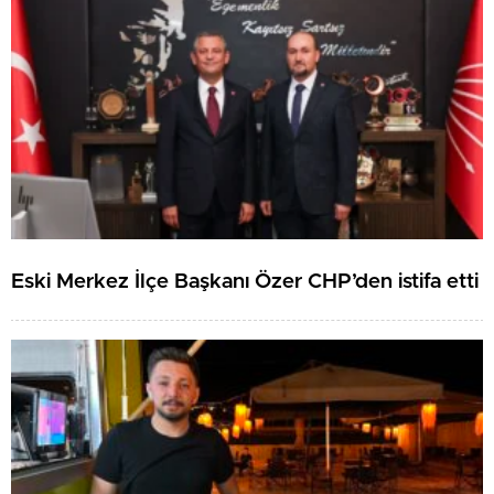
Eski Merkez İlçe Başkanı Özer CHP’den istifa etti