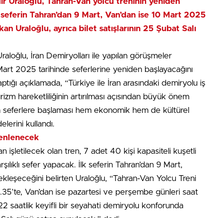
r Uraloğlu, Tahran-Van yolcu treninin yeniden
k seferin Tahran’dan 9 Mart, Van’dan ise 10 Mart 2025
kan Uraloğlu, ayrıca bilet satışlarının 25 Şubat Salı
aloğlu, İran Demiryolları ile yapılan görüşmeler
Mart 2025 tarihinde seferlerine yeniden başlayacağını
ptığı açıklamada, “Türkiye ile İran arasındaki demiryolu iş
urizm hareketliliğinin artırılması açısından büyük önem
en seferlere başlaması hem ekonomik hem de kültürel
lerini kullandı.
zenlenecek
 işletilecek olan tren, 7 adet 40 kişi kapasiteli kuşetli
ılıklı sefer yapacak. İlk seferin Tahran’dan 9 Mart,
kleşeceğini belirten Uraloğlu, “Tahran-Van Yolcu Treni
.35’te, Van’dan ise pazartesi ve perşembe günleri saat
2 saatlik keyifli bir seyahati demiryolu konforunda