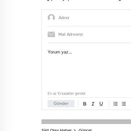
Rakaml
En az 10 karakter gerekli
Gönder
Siirt Olay Haber
Güncel