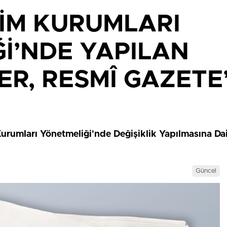
İM KURUMLARI
İ’NDE YAPILAN
ER, RESMÎ GAZETE
Kurumları Yönetmeliği'nde Değişiklik Yapılmasına Da
Güncel