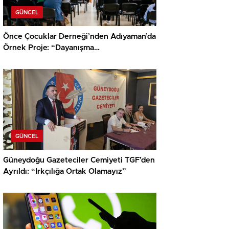
GÜNCEL
Önce Çocuklar Derneği’nden Adıyaman’da
Örnek Proje: “Dayanışma
İyileştirir; Kadından Kadına Sağlık”
GÜNCEL
Güneydoğu Gazeteciler Cemiyeti TGF’den
Ayrıldı: “Irkçılığa Ortak Olamayız”