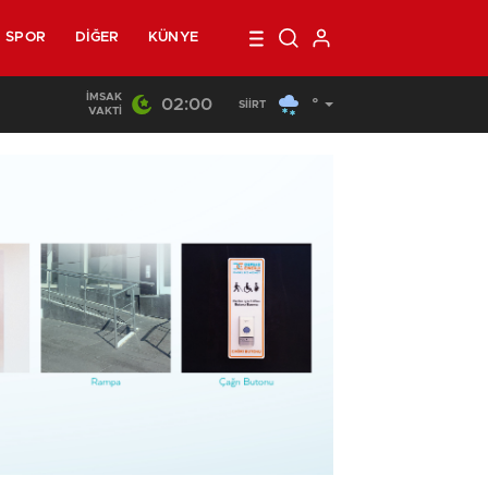
SPOR
DIĞER
KÜNYE
İMSAK
02:00
°
22:44
/
Siirt’te Yangın Paniği
SIIRT
VAKTI