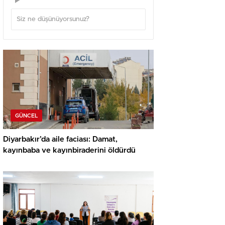
GÜNCEL
Diyarbakır’da aile faciası: Damat,
kayınbaba ve kayınbiraderini öldürdü