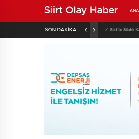
Siirt Olay Haber
ANA
SON DAKİKA
02:02
/
Siirt’te