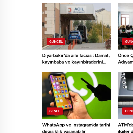
GÜNCEL
GÜN
Diyarbakır’da aile faciası: Damat,
Önce Ç
kayınbaba ve kayınbiraderini
Adıyam
öldürdü
Proje:
İyileşt
Sağlık”
GENEL
GEN
WhatsApp ve Instagram’da tarihi
ATM’de
değişiklik yaşanabilir
ilgilen