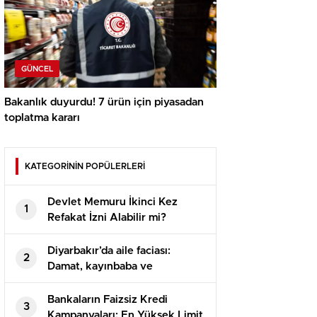
GÜNCEL
Bakanlık duyurdu! 7 ürün için piyasadan
toplatma kararı
KATEGORİNİN POPÜLERLERİ
Devlet Memuru İkinci Kez
1
Refakat İzni Alabilir mi?
Diyarbakır’da aile faciası:
2
Damat, kayınbaba ve
kayınbiraderini öldürdü
Bankaların Faizsiz Kredi
3
Kampanyaları: En Yüksek Limit