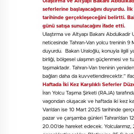
Ulaştırma ve Altyapı Bakanı Abdulkadi
seferlerine başlayacağını duyurdu. İl
tarihinde gerçekleşeceğini belirtti. Ba
günü satışa sunulacağını ifade etti.
Ulaştırma ve Altyapı Bakanı Abdulkadir Ur
neticesinde Tahran-Van yolcu treninin 9 
duyurdu. Bakan Uraloğlu, konuyla ilgili ya
birliği, bölgesel ulaşımın güçlenmesi ve t
taşımaktadır. Tahran-Van treninin yenid
bağları daha da kuvvetlendirecektir.” ifade
Haftada İki Kez Karşılıklı Seferler Dü
İran Yolcu Taşıma Şirketi (RAJA) tarafından
vagondan oluşacak ve haftada iki kez karş
Van’dan ise 10 Mart 2025 tarihinde gerçe
pazar ve çarşamba günleri Tahran’dan 12
20.00’de hareket edecek. Yolcularımız, 2