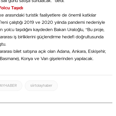
 Salı günü satışa sunulacak.” dedi.
olcu Taşıdı
e arasındaki turistik faaliyetlere de önemli katkılar
 Treni çalıştığı 2019 ve 2020 yılında pandemi nedeniyle
bin yolcu taşıdığını kaydeden Bakan Uraloğlu, “Bu proje,
lararası iş birliklerini güçlendirme hedefi doğrultusunda
ştu.
ararası bilet satışına açık olan Adana, Ankara, Eskişehir,
mir (Basmane), Konya ve Van gişelerinden yapılacak.
OLAYHABER
siirtolayhaber