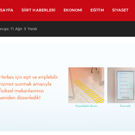
SAYFA
SIIRT HABERLERI
EKONOMI
EĞITIM
SIYASET
 Eve Saldırmak İsteyen Grubu Polis Durdurdu