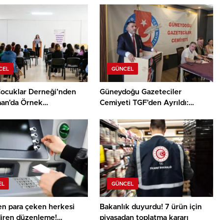
CEL
GÜNCEL
ocuklar Derneği’nden
Güneydoğu Gazeteciler
an’da Örnek
Cemiyeti TGF’den Ayrıldı:
 “Dayanışma
“Irkçılığa Ortak Olamayız”
irir; Kadından Kadına
EL
GÜNCEL
n para çeken herkesi
Bakanlık duyurdu! 7 ürün için
diren düzenleme!
piyasadan toplatma kararı