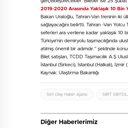
gerçekleştirecekler. Biletler ise 25 Şubat
2019-2020 Arasında Yaklaşık 10 Bin Y
Bakan Uraloğlu, Tahran-Van treninin iki ülk
sağlayacağını belirtti. Tahran -Van Yolcu
seferleri ara verilene kadar yaklaşık 10 
Türkiye’nin demiryolu taşımacılığında ulus
atılmış önemli bir adımdır.” şeklinde konu
Bilet satışları, TCDD Taşımacılık A.Ş Ulusl
İstanbul (Sirkeci), İstanbul (Halkalı), İz
Kaynak: Ulaştırma Bakanlığı
Siirt Olay Haber Ajansı
SIIRT SIIRT
Diğer Haberlerimiz