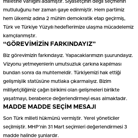
milletine varlığını adamıştır. Siyasetçinin değil seçmenin
mutluluğunu her zaman gaye edinmiştir. Hem partimiz
hem ülkemiz adına 2 mühim demokratik etap geçirmiş,
Türk ve Türkiye Yüzyılı hedeflerimize ulaşma mücadelemiz
kamçılanmıştır.
“GÖREVİMİZİN FARKINDAYIZ”
Biz görevimizin farkındayız. Yapacaklarımızın şuurundayız.
Vizyonu yetmeyenlerin umutsuzluk çarkına kapılması
bundan sonra da muhtemeldir. Türkiyemizi hak ettiği
gelişmişlik statüsüne mutlaka çıkarmalıyız. Bizim
milliyetçiliğimiz çağın birikimi olan gelişmeleri birlikte
yaşatmayı, beraberce değerlendirmeyi esas almaktadır.
MADDE MADDE SEÇİM MESAJI
Son Türk milleti hükmünü vermiştir. Yerel yöneticiler
seçilmiştir. MHP’nin 31 Mart seçimleri değerlendirmesi 3
madde halinde şunlardır.