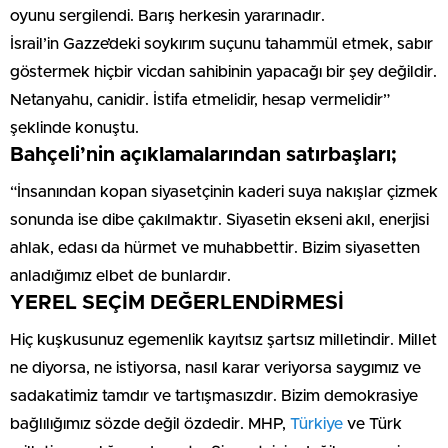
oyunu sergilendi. Barış herkesin yararınadır.
İsrail’in Gazze’deki soykırım suçunu tahammül etmek, sabır
göstermek hiçbir vicdan sahibinin yapacağı bir şey değildir.
Netanyahu, canidir. İstifa etmelidir, hesap vermelidir”
şeklinde konuştu.
Bahçeli’nin açıklamalarından satırbaşları;
“İnsanından kopan siyasetçinin kaderi suya nakışlar çizmek
sonunda ise dibe çakılmaktır. Siyasetin ekseni akıl, enerjisi
ahlak, edası da hürmet ve muhabbettir. Bizim siyasetten
anladığımız elbet de bunlardır.
YEREL SEÇİM DEĞERLENDİRMESİ
Hiç kuşkusunuz egemenlik kayıtsız şartsız milletindir. Millet
ne diyorsa, ne istiyorsa, nasıl karar veriyorsa saygımız ve
sadakatimiz tamdır ve tartışmasızdır. Bizim demokrasiye
bağlılığımız sözde değil özdedir. MHP,
Türkiye
ve Türk