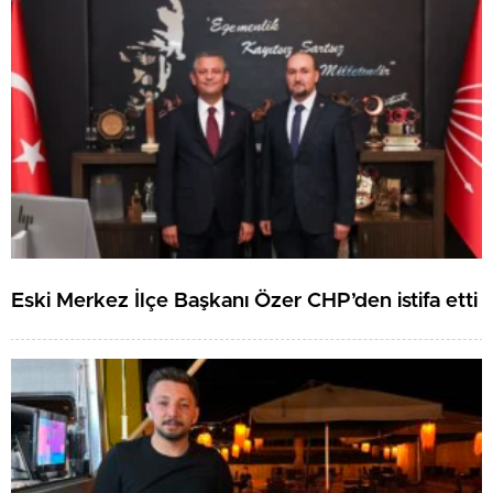
Eski Merkez İlçe Başkanı Özer CHP’den istifa etti