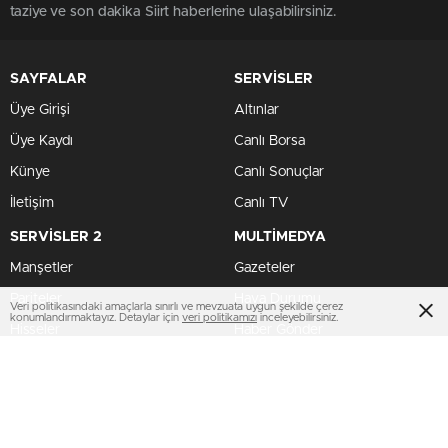
taziye ve son dakika Siirt haberlerine ulaşabilirsiniz.
SAYFALAR
SERVİSLER
Üye Girişi
Altınlar
Üye Kaydı
Canlı Borsa
Künye
Canlı Sonuçlar
İletişim
Canlı TV
SERVİSLER 2
MULTİMEDYA
Manşetler
Gazeteler
Pariteler
Hava Durumu
Veri politikasındaki amaçlarla sınırlı ve mevzuata uygun şekilde çerez
konumlandırmaktayız. Detaylar için
veri politikamızı
inceleyebilirsiniz.
Hisseler
Haber Gönder
Kripto Paralar
Namaz Vakitleri
Dövizler
TV Yayın Akışları
HIZLI SERVİS