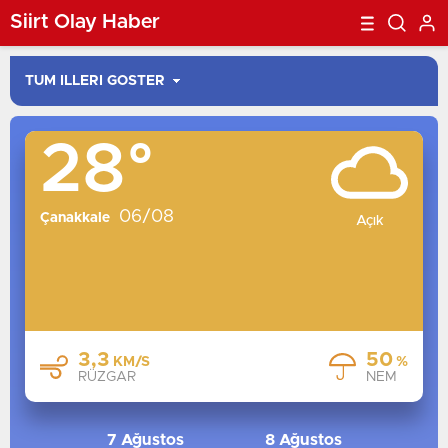
Siirt Olay Haber
28°
İSTANBUL
ANKARA
06/08
İZMIR
Çanakkale
Açık
BURSA
ANTALYA
ADANA
KONYA
3,3
50
KM/S
%
GAZIANTEP
RÜZGAR
NEM
MERSIN
TRABZON
7 Ağustos
8 Ağustos