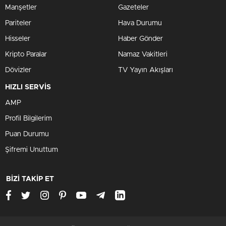
GIRESUN
Manşetler
Gazeteler
GÜMÜŞHANE
Pariteler
Hava Durumu
HAKKÂRI
Hisseler
Haber Gönder
HATAY
Kripto Paralar
Namaz Vakitleri
ISPARTA
Dövizler
TV Yayın Akışları
MERSIN
HIZLI SERVİS
İSTANBUL
AMP
İZMIR
Profil Bilgilerim
KARS
Puan Durumu
KASTAMONU
Şifremi Unuttum
KAYSERI
KIRKLARELI
BİZİ TAKİP ET
KIRŞEHIR
KOCAELI
KONYA