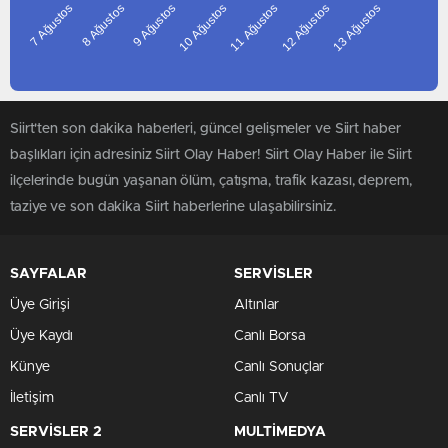
7 Ağustos
8 Ağustos
9 Ağustos
11 Ağustos
12 Ağustos
13 Ağustos
10 Ağustos
BITLIS
BOLU
BURDUR
BURSA
Siirt'ten son dakika haberleri, güncel gelişmeler ve Siirt haber
ÇANAKKALE
başlıkları için adresiniz Siirt Olay Haber! Siirt Olay Haber ile Siirt
ÇANKIRI
ilçelerinde bugün yaşanan ölüm, çatışma, trafik kazası, deprem,
ÇORUM
taziye ve son dakika Siirt haberlerine ulaşabilirsiniz.
DENIZLI
DIYARBAKIR
SAYFALAR
SERVİSLER
EDIRNE
Üye Girişi
Altınlar
ELAZIĞ
Üye Kaydı
Canlı Borsa
ERZINCAN
Künye
Canlı Sonuçlar
ERZURUM
İletişim
Canlı TV
ESKIŞEHIR
GAZIANTEP
SERVİSLER 2
MULTİMEDYA