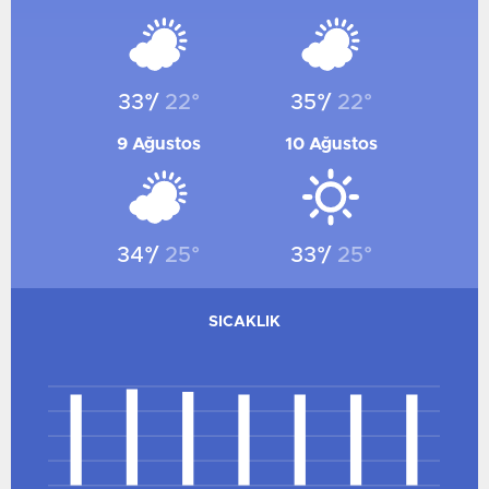
SAMSUN
RIZE
MUŞ
33°/
22°
35°/
22°
ADANA
ADIYAMAN
9 Ağustos
10 Ağustos
AFYONKARAHISAR
AĞRI
AMASYA
34°/
25°
33°/
25°
ANKARA
ANTALYA
SICAKLIK
ARTVIN
AYDIN
36
BALIKESIR
27
18
BILECIK
9
BINGÖL
0