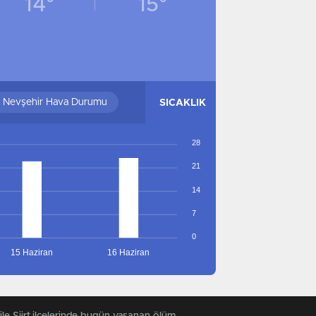
14°
15°
GAZIANTEP
GAZIANTEP
MERSIN
MERSIN
TRABZON
TRABZON
SAMSUN
SAMSUN
RIZE
RIZE
Nevşehir Hava Durumu
SICAKLIK
MUŞ
MUŞ
ADANA
ADANA
28
ADIYAMAN
ADIYAMAN
21
AFYONKARAHISAR
AFYONKARAHISAR
14
AĞRI
AĞRI
7
AMASYA
AMASYA
0
ANKARA
ANKARA
15 Haziran
16 Haziran
ANTALYA
ANTALYA
ARTVIN
ARTVIN
AYDIN
AYDIN