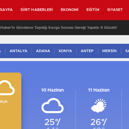
SAYFA
SIIRT HABERLERI
EKONOMI
EĞITIM
SIYASET
y Haber’in Gündeme Taşıdığı Kavga Sonrası Gereği Yapıldı: 6 Gözaltı!
A
ANTALYA
ADANA
KONYA
ANTEP
MERSİN
S
10 Haziran
11 Haziran
Açık
25°/
26°/