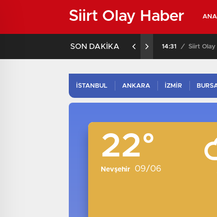
Siirt Olay Haber
ANA
SON DAKİKA
14:31
/
Siirt Ola
İSTANBUL
ANKARA
İZMİR
BURS
22°
09/06
Nevşehir