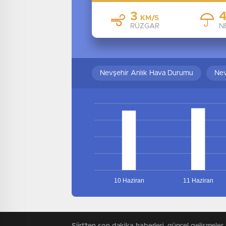
3
KM/S
RÜZGAR
N
Nevşehir Anlık Hava Durumu
Nev
10 Haziran
11 Haziran