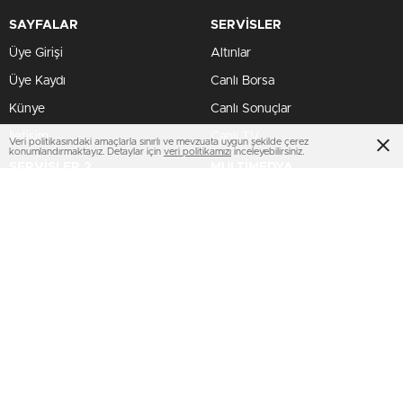
SAYFALAR
SERVİSLER
Üye Girişi
Altınlar
Üye Kaydı
Canlı Borsa
Künye
Canlı Sonuçlar
İletişim
Canlı TV
Veri politikasındaki amaçlarla sınırlı ve mevzuata uygun şekilde çerez
konumlandırmaktayız. Detaylar için
veri politikamızı
inceleyebilirsiniz.
SERVİSLER 2
MULTİMEDYA
Manşetler
Gazeteler
Pariteler
Hava Durumu
Hisseler
Haber Gönder
Kripto Paralar
Namaz Vakitleri
Dövizler
TV Yayın Akışları
HIZLI SERVİS
AMP
Profil Bilgilerim