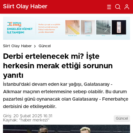
Siirt Olay Haber
Siirt Olay Haber
Güncel
Derbi ertelenecek mi? İşte
herkesin merak ettiği sorunun
yanıtı
İstanbul'daki devam eden kar yağışı, Galatasaray -
Alkmaar maçının ertelenmesine sebep olabilir. Bu durum
pazartesi günü oynanacak olan Galatasaray - Fenerbahçe
derbisini de etkileyebilir.
Giriş: 20 Şubat 2025 16:31
Güncel
Kaynak: "haber merkezi"