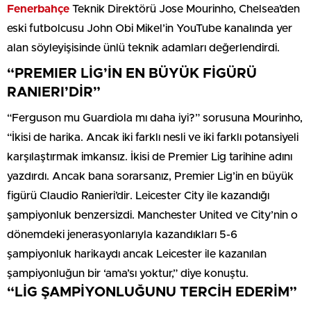
Fenerbahçe
Teknik Direktörü Jose Mourinho, Chelsea’den
eski futbolcusu John Obi Mikel’in YouTube kanalında yer
alan söyleyişisinde ünlü teknik adamları değerlendirdi.
“PREMIER LİG’İN EN BÜYÜK FİGÜRÜ
RANIERI’DİR”
“Ferguson mu Guardiola mı daha iyi?” sorusuna Mourinho,
“İkisi de harika. Ancak iki farklı nesli ve iki farklı potansiyeli
karşılaştırmak imkansız. İkisi de Premier Lig tarihine adını
yazdırdı. Ancak bana sorarsanız, Premier Lig’in en büyük
figürü Claudio Ranieri’dir. Leicester City ile kazandığı
şampiyonluk benzersizdi. Manchester United ve City’nin o
dönemdeki jenerasyonlarıyla kazandıkları 5-6
şampiyonluk harikaydı ancak Leicester ile kazanılan
şampiyonluğun bir ‘ama’sı yoktur,” diye konuştu.
“LİG ŞAMPİYONLUĞUNU TERCİH EDERİM”