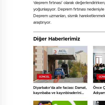
‘deprem fırtınası’ olarak değerlendirirke
yoğunlaşıyor. Deprem fırtınası nedeniyle 
Deprem uzmanları, sismik hareketlenmele
araştırıyor.
Diğer Haberlerimiz
GÜNCEL
GÜN
Diyarbakır’da aile faciası: Damat,
Önce Ç
kayınbaba ve kayınbiraderini
Adıyam
öldürdü
Proje:
İyileşt