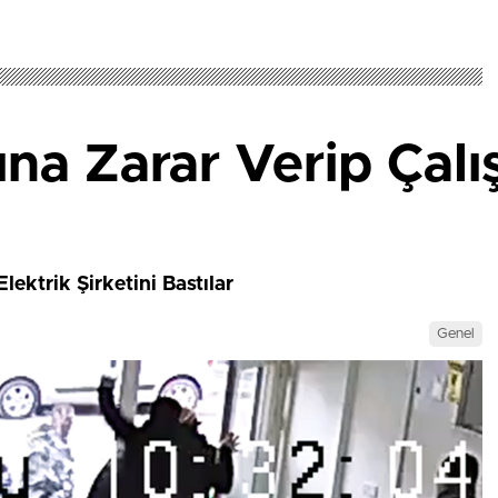
na Zarar Verip Çalı
ektrik Şirketini Bastılar
Genel