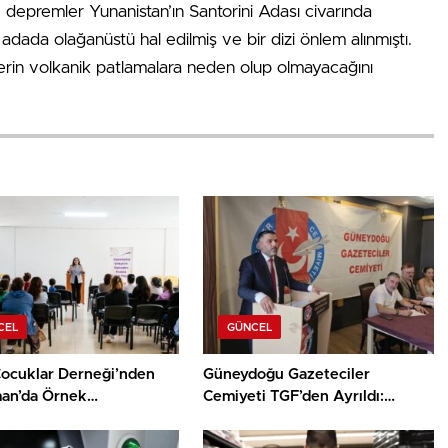
n; depremler Yunanistan’ın Santorini Adası civarında
adada olağanüstü hal edilmiş ve bir dizi önlem alınmıştı.
rin volkanik patlamalara neden olup olmayacağını
CEL
GÜNCEL
ocuklar Derneği’nden
Güneydoğu Gazeteciler
an’da Örnek
Cemiyeti TGF’den Ayrıldı:
 “Dayanışma
“Irkçılığa Ortak Olamayız”
irir; Kadından Kadına