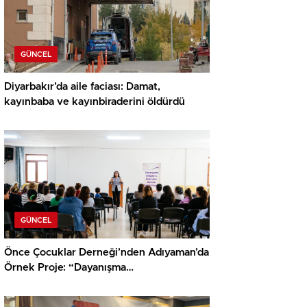
GÜNCEL
Diyarbakır’da aile faciası: Damat,
kayınbaba ve kayınbiraderini öldürdü
GÜNCEL
Önce Çocuklar Derneği’nden Adıyaman’da
Örnek Proje: “Dayanışma
İyileştirir; Kadından Kadına Sağlık”