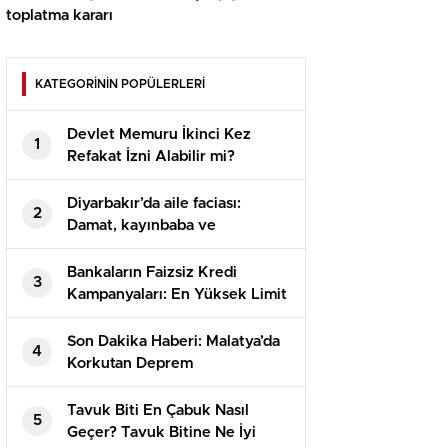
toplatma kararı
KATEGORİNİN POPÜLERLERİ
Devlet Memuru İkinci Kez
1
Refakat İzni Alabilir mi?
Diyarbakır’da aile faciası:
2
Damat, kayınbaba ve
kayınbiraderini öldürdü
Bankaların Faizsiz Kredi
3
Kampanyaları: En Yüksek Limit
60 Bin TL
Son Dakika Haberi: Malatya’da
4
Korkutan Deprem
Tavuk Biti En Çabuk Nasıl
5
Geçer? Tavuk Bitine Ne İyi