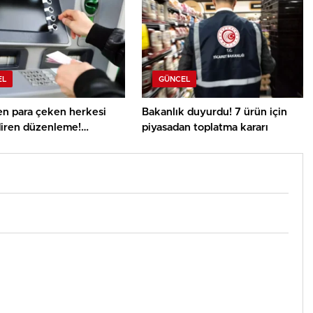
EL
GÜNCEL
n para çeken herkesi
Bakanlık duyurdu! 7 ürün için
diren düzenleme!
piyasadan toplatma kararı
ar tümden değişti