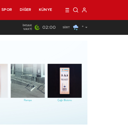
SPOR
DIĞER
KÜNYE
İMSAK
02:00
°
22:44
/
Siirt’te Yangın Paniği
SIIRT
VAKTI