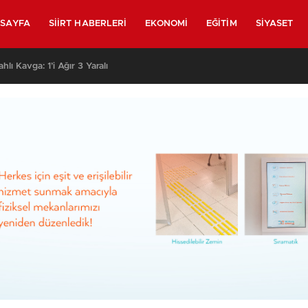
SAYFA
SIIRT HABERLERI
EKONOMI
EĞITIM
SIYASET
 Eve Saldırmak İsteyen Grubu Polis Durdurdu