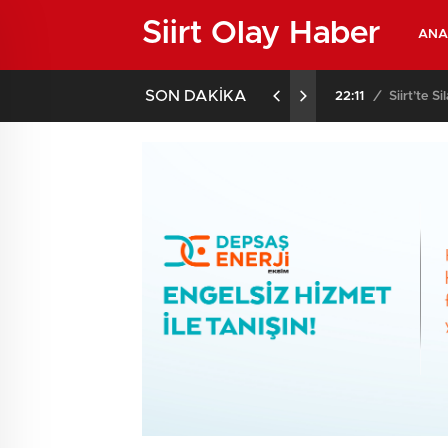
Siirt Olay Haber
ANA
SON DAKİKA
02:02
/
Siirt’te