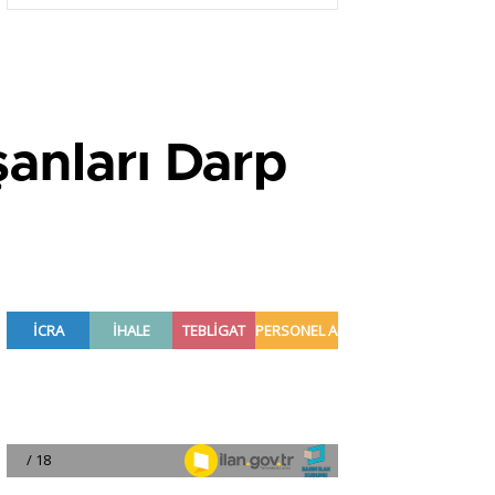
Gelir?
şanları Darp