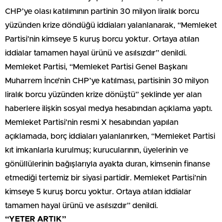
Memleket Partisi, “Memleket Partisi Genel Başkanı
Muharrem İnce’nin CHP’ye katılması, partisinin 30 milyon
liralık borcu yüzünden krize dönüştü” şeklinde yer alan
haberlere ilişkin sosyal medya hesabından açıklama yaptı.
Memleket Partisi’nin resmi X hesabından yapılan
açıklamada, borç iddiaları yalanlanırken, “Memleket Partisi
kıt imkanlarla kurulmuş; kurucularının, üyelerinin ve
gönüllülerinin bağışlarıyla ayakta duran, kimsenin finanse
etmediği tertemiz bir siyasi partidir. Memleket Partisi’nin
kimseye 5 kuruş borcu yoktur. Ortaya atılan iddialar
tamamen hayal ürünü ve asılsızdır” denildi.
“YETER ARTIK”
Süreç devam ederken Muharrem İnce’den dikkat çeken bir
paylaşım geldi. İnce, 2 Şubat’ta X hesabından, “Yeter artık!
Ya bir yol bulacağız ya bir yol açacağız ya da bu yolda
öleceğiz!” ifadelerini paylaştı.