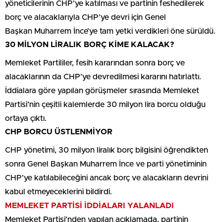
alacaklarının da CHP’ye devredilmesi kararını hatırlattı.
İddialara göre yapılan görüşmeler sırasında Memleket
Partisi’nin çeşitli kalemlerde 30 milyon lira borcu olduğu
ortaya çıktı.
CHP BORCU ÜSTLENMİYOR
CHP yönetimi, 30 milyon liralık borç bilgisini öğrendikten
sonra Genel Başkan Muharrem İnce ve parti yönetiminin
CHP’ye katılabileceğini ancak borç ve alacakların devrini
kabul etmeyeceklerini bildirdi.
MEMLEKET PARTİSİ İDDİALARI YALANLADI
Memleket Partisi’nden yapılan açıklamada, partinin
CHP’ye olası katılımının partinin 30 milyon liralık borcu
yüzünden krize döndüğü iddiaları yalanlanarak, “Memleket
Partisi’nin kimseye 5 kuruş borcu yoktur. Ortaya atılan
iddialar tamamen hayal ürünü ve asılsızdır” denildi.