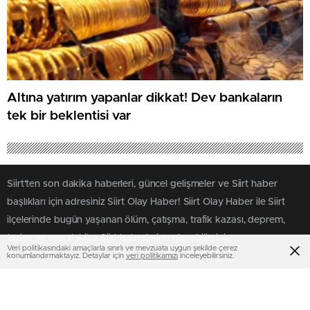
Altına yatırım yapanlar dikkat! Dev bankaların
tek bir beklentisi var
Siirt'ten son dakika haberleri, güncel gelişmeler ve Siirt haber
başlıkları için adresiniz Siirt Olay Haber! Siirt Olay Haber ile Siirt
ilçelerinde bugün yaşanan ölüm, çatışma, trafik kazası, deprem,
taziye ve son dakika Siirt haberlerine ulaşabilirsiniz.
SAYFALAR
SERVİSLER
Üye Girişi
Altınlar
Üye Kaydı
Canlı Borsa
Veri politikasındaki amaçlarla sınırlı ve mevzuata uygun şekilde çerez
Künye
Canlı Sonuçlar
konumlandırmaktayız. Detaylar için
veri politikamızı
inceleyebilirsiniz.
İletişim
Canlı TV
SERVİSLER 2
MULTİMEDYA