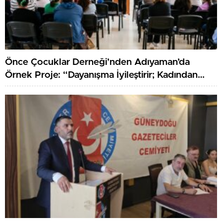
Örnek Proje: “Dayanışma İyileştirir; Kadından
Kadına Sağlık”
Güneydoğu Gazeteciler Cemiyeti TGF’den
Ayrıldı: “Irkçılığa Ortak Olamayız”