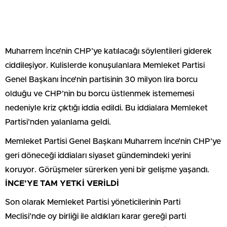
Genel Başkanı İnce’nin partisinin 30 milyon lira borcu
olduğu ve CHP’nin bu borcu üstlenmek istememesi
nedeniyle kriz çıktığı iddia edildi. Bu iddialara Memleket
Partisi’nden yalanlama geldi.
Memleket Partisi Genel Başkanı Muharrem İnce’nin CHP’ye
geri döneceği iddiaları siyaset gündemindeki yerini
koruyor. Görüşmeler sürerken yeni bir gelişme yaşandı.
İNCE’YE TAM YETKİ VERİLDİ
Son olarak Memleket Partisi yöneticilerinin Parti
Meclisi’nde oy birliği ile aldıkları karar gereği parti
yöneticilerinin CHP’ye katılması ve partinin feshedilerek
borç ve alacaklarıyla CHP’ye devri için Genel
Başkan Muharrem İnce’ye tam yetki verdikleri öne sürüldü.
30 MİLYON LİRALIK BORÇ KİME KALACAK?
Memleket Partililer, fesih kararından sonra borç ve