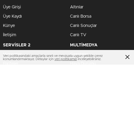
Üye Girişi
Altınlar
Üye Kaydı
Canlı Borsa
Künye
Canlı Sonuçlar
İletişim
Canlı TV
SERVİSLER 2
MULTİMEDYA
Manşetler
Gazeteler
Veri politikasındaki amaçlarla sınırlı ve mevzuata uygun şekilde çerez
konumlandırmaktayız. Detaylar için
veri politikamızı
inceleyebilirsiniz.
Pariteler
Hava Durumu
Hisseler
Haber Gönder
Kripto Paralar
Namaz Vakitleri
Dövizler
TV Yayın Akışları
HIZLI SERVİS
AMP
Profil Bilgilerim
Puan Durumu