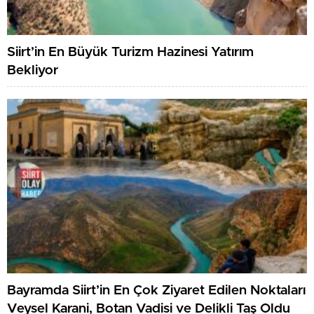
Siirt’in En Büyük Turizm Hazinesi Yatırım
Bekliyor
Bayramda Siirt’in En Çok Ziyaret Edilen Noktaları
Veysel Karani, Botan Vadisi ve Delikli Taş Oldu