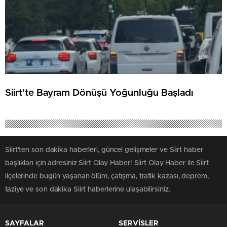
Siirt’te Bayram Dönüşü Yoğunluğu Başladı
Siirt'ten son dakika haberleri, güncel gelişmeler ve Siirt haber
başlıkları için adresiniz Siirt Olay Haber! Siirt Olay Haber ile Siirt
ilçelerinde bugün yaşanan ölüm, çatışma, trafik kazası, deprem,
taziye ve son dakika Siirt haberlerine ulaşabilirsiniz.
SAYFALAR
SERVİSLER