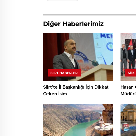
Diğer Haberlerimiz
SIIRT HABERLERI
SIIR
Siirt’te İl Başkanlığı İçin Dikkat
Hasan 
Çeken İsim
Müdürü
Ziyaret