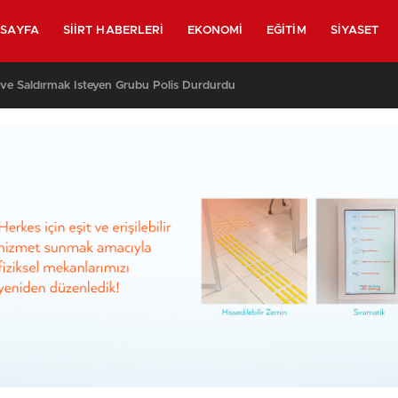
SAYFA
SIIRT HABERLERI
EKONOMI
EĞITIM
SIYASET
 Eve Saldırmak İsteyen Grubu Polis Durdurdu