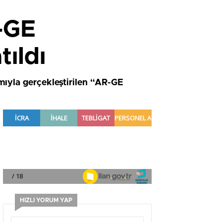
R-GE
ıldı
ımıyla gerçekleştirilen “AR-GE
HIZLI YORUM YAP