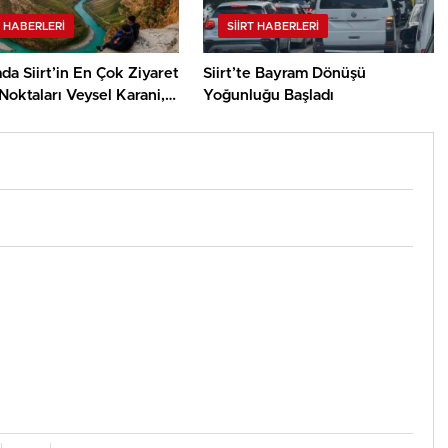
T HABERLERI
SIIRT HABERLERI
a Siirt’in En Çok Ziyaret
Siirt’te Bayram Dönüşü
Noktaları Veysel Karani,
Yoğunluğu Başladı
adisi ve Delikli Taş Oldu