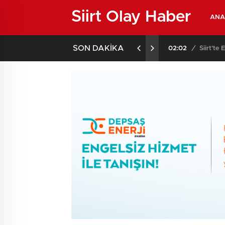
Siirt Olay Haber
ANA
SON DAKİKA
02:02
/
Siirt’te