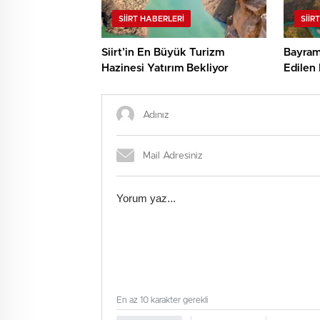
SIIRT HABERLERI
SIIR
Siirt’in En Büyük Turizm
Bayramd
Hazinesi Yatırım Bekliyor
Edilen 
Botan V
En az 10 karakter gerekli