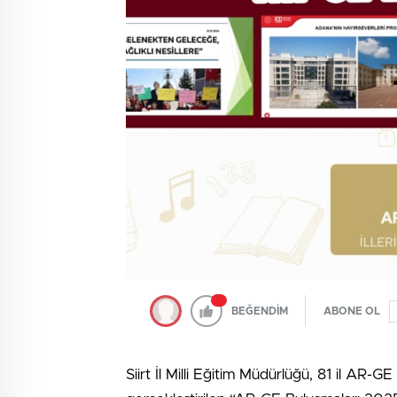
BEĞENDİM
ABONE OL
Siirt İl Milli Eğitim Müdürlüğü, 81 il AR-G