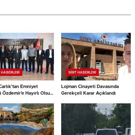
T HABERLERI
SIIRT HABERLERI
Carlık’tan Emniyet
Lojman Cinayeti Davasında
 Özdemir’e Hayırlı Olsun
Gerekçeli Karar Açıklandı
i