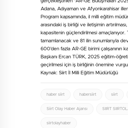
gerçekleştirilen “AR-GE Buluşmaları 2025
Adana, Adıyaman ve Afyonkarahisar illeri 
Program kapsamında, il milli eğitim müdürl
arasındaki iş birliği ve iletişimin artırılmas
kapasitenin güçlendirilmesi amaçlanıyor.
tamamlanacak ve 81 ilin sunumlarıyla d
600’den fazla AR-GE birimi çalışanının kat
Başkanı Ercan TÜRK, 2025 eğitim-öğretim
geçirilmesi için iş birliğinin önemine vurgu
Kaynak: Siirt İl Milli Eğitim Müdürlüğü
haber siirt
habersiirt
siirt
Siirt Olay Haber Ajansı
SIIRT SIIRT
siirtolayhaber