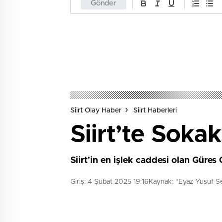
Gönder
Siirt Olay Haber
Siirt Haberleri
Siirt’te Soka
Siirt'in en işlek caddesi olan Güres
Giriş: 4 Şubat 2025 19:16
Kaynak: "Eyaz Yusuf S