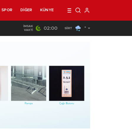
SPOR
DIĞER
KÜNYE
İMSAK
02:00
°
22:44
/
Siirt’te Yangın Paniği
SIIRT
VAKTI