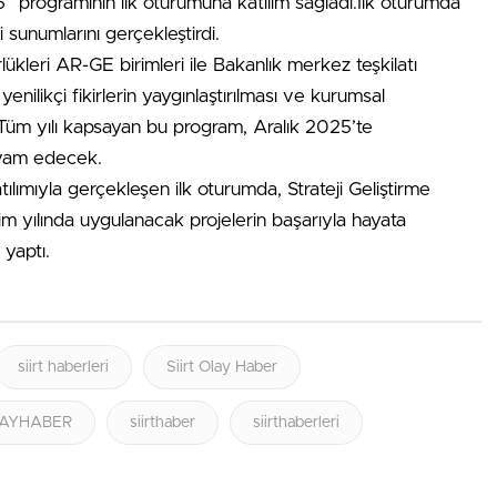
” programının ilk oturumuna katılım sağladı.İlk oturumda
sunumlarını gerçekleştirdi.
ükleri AR-GE birimleri ile Bakanlık merkez teşkilatı
ı, yenilikçi fikirlerin yaygınlaştırılması ve kurumsal
 Tüm yılı kapsayan bu program, Aralık 2025’te
evam edecek.
ılımıyla gerçekleşen ilk oturumda, Strateji Geliştirme
 yılında uygulanacak projelerin başarıyla hayata
 yaptı.
siirt haberleri
Siirt Olay Haber
OLAYHABER
siirthaber
siirthaberleri