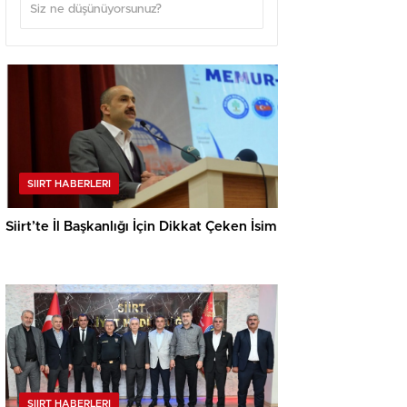
SIIRT HABERLERI
Siirt’te İl Başkanlığı İçin Dikkat Çeken İsim
SIIRT HABERLERI