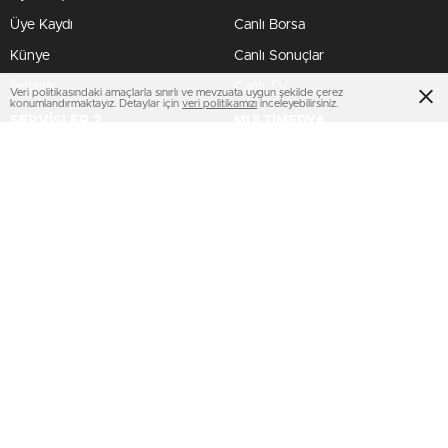
Üye Kaydı
Canlı Borsa
Künye
Canlı Sonuçlar
İletişim
Canlı TV
Veri politikasındaki amaçlarla sınırlı ve mevzuata uygun şekilde çerez
konumlandırmaktayız. Detaylar için
veri politikamızı
inceleyebilirsiniz.
SERVİSLER 2
MULTİMEDYA
Manşetler
Gazeteler
Pariteler
Hava Durumu
Hisseler
Haber Gönder
Kripto Paralar
Namaz Vakitleri
Dövizler
TV Yayın Akışları
HIZLI SERVİS
AMP
Profil Bilgilerim
Puan Durumu
Şifremi Unuttum