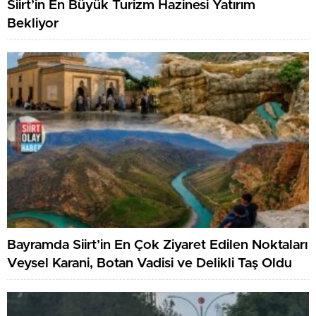
Siirt’in En Büyük Turizm Hazinesi Yatırım
Bekliyor
Bayramda Siirt’in En Çok Ziyaret Edilen Noktaları
Veysel Karani, Botan Vadisi ve Delikli Taş Oldu