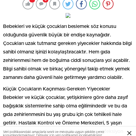
0
Bebekleri ve küçük çocukları beslemek söz konusu
olduğunda güvenlik büyük bir endişe kaynağıdır.
Çocukları uzak tutmanız gereken yiyecekler hakkında bilgi
sahibi olmanız işinizi kolaylaştıracaktır. Hem gıda
zehirlenmesi hem de boğulma ciddi sonuçlara yol açabilir.
Bilgi sahibi olmak ve birkaç yönergeyi takip etmek yemek
zamanını daha güvenli hale getirmeye yardımcı olabilir.
Küçük Çocukların Kaçınması Gereken Yiyecekler
Bebekler ve küçük çocuklar, yetişkinlere göre daha zayıf
bağışıklık sistemlerine sahip olma eğilimindedir ve bu da
gıda zehirlenmesini bu yaş grubu için çok tehlikeli hale
getirir. Hastalık Kontrol ve Önleme Merkezleri, 5 yaşın
altındakilerin yüksek risk altında olduğunu, enfeksiyon
Veri politikasındaki amaçlarla sınırlı ve mevzuata uygun şekilde çerez
konumlandırmaktayız. Detaylar için
veri politikamızı
inceleyebilirsiniz.