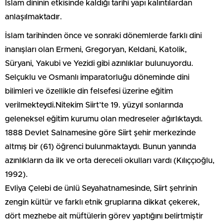
İslam dininin etkisinde kaldığı tarihi yapı kalıntılardan
anlaşılmaktadır.
İslam tarihinden önce ve sonraki dönemlerde farklı dini
inanışları olan Ermeni, Gregoryan, Keldani, Katolik,
Süryani, Yakubi ve Yezidi gibi azınlıklar bulunuyordu.
Selçuklu ve Osmanlı imparatorluğu döneminde dini
bilimleri ve özellikle din felsefesi üzerine eğitim
verilmekteydi.Nitekim Siirt’te 19. yüzyıl sonlarında
geleneksel eğitim kurumu olan medreseler ağırlıktaydı.
1888 Devlet Salnamesine göre Siirt şehir merkezinde
altmış bir (61) öğrenci bulunmaktaydı. Bunun yanında
azınlıkların da ilk ve orta dereceli okulları vardı (Kılıççıoğlu,
1992).
Evliya Çelebi de ünlü Seyahatnamesinde, Siirt şehrinin
zengin kültür ve farklı etnik gruplarına dikkat çekerek,
dört mezhebe ait müftülerin görev yaptığını belirtmiştir