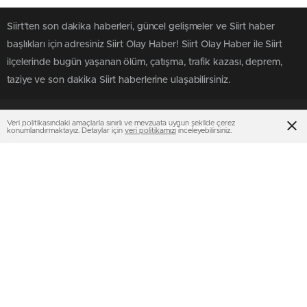
Siirt'ten son dakika haberleri, güncel gelişmeler ve Siirt haber
başlıkları için adresiniz Siirt Olay Haber! Siirt Olay Haber ile Siirt
ilçelerinde bugün yaşanan ölüm, çatışma, trafik kazası, deprem,
taziye ve son dakika Siirt haberlerine ulaşabilirsiniz.
Veri politikasındaki amaçlarla sınırlı ve mevzuata uygun şekilde çerez
SAYFALAR
SERVİSLER
konumlandırmaktayız. Detaylar için
veri politikamızı
inceleyebilirsiniz.
Üye Girişi
Altınlar
Üye Kaydı
Canlı Borsa
Künye
Canlı Sonuçlar
İletişim
Canlı TV
SERVİSLER 2
MULTİMEDYA
Manşetler
Gazeteler
Pariteler
Hava Durumu
Hisseler
Haber Gönder