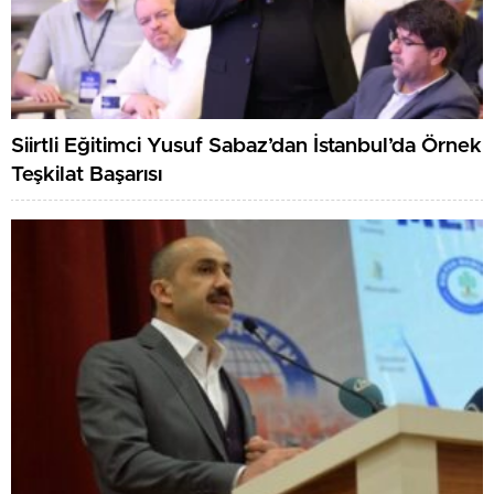
Siirtli Eğitimci Yusuf Sabaz’dan İstanbul’da Örnek
Teşkilat Başarısı