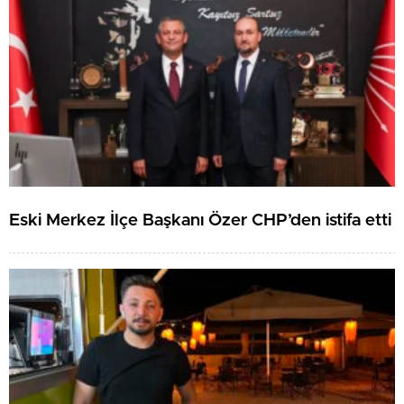
Eski Merkez İlçe Başkanı Özer CHP’den istifa etti