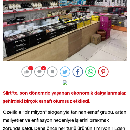
0
Siirt’te, son dönemde yaşanan ekonomik dalgalanmalar,
şehirdeki birçok esnafı olumsuz etkiledi.
Özellikle “bir milyon” sloganıyla tanınan esnaf grubu, artan
maliyetler ve enflasyon nedeniyle işlerini bırakmak
zorunda kaldı. Daha önce her türlü ürünün 1 milyon TL’den