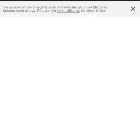
Manşetler
Gazeteler
Veri politikasındaki amaçlarla sınırlı ve mevzuata uygun şekilde çerez
konumlandırmaktayız. Detaylar için
veri politikamızı
inceleyebilirsiniz.
Pariteler
Hava Durumu
Hisseler
Haber Gönder
Kripto Paralar
Namaz Vakitleri
Dövizler
TV Yayın Akışları
HIZLI SERVİS
AMP
Profil Bilgilerim
Puan Durumu
Şifremi Unuttum
BİZİ TAKİP ET